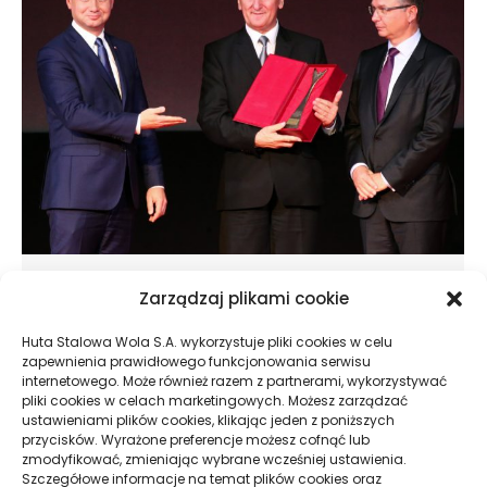
HSW S.A. na XXIII Międzynarodowym
Zarządzaj plikami cookie
Salonie Przemysłu Obronnego w
Huta Stalowa Wola S.A. wykorzystuje pliki cookies w celu
Kielcach
zapewnienia prawidłowego funkcjonowania serwisu
internetowego. Może również razem z partnerami, wykorzystywać
Aktualności
14.09.2015
pliki cookies w celach marketingowych. Możesz zarządzać
ustawieniami plików cookies, klikając jeden z poniższych
W dniach 1-4 września w Kielcach odbyły się
przycisków. Wyrażone preferencje możesz cofnąć lub
targi zbrojeniowe Międzynarodowy Salon
zmodyfikować, zmieniając wybrane wcześniej ustawienia.
Przemysłu Obronnego. Na powierzchni ponad
Szczegółowe informacje na temat plików cookies oraz