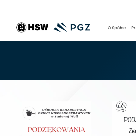
O Spółce
Pr