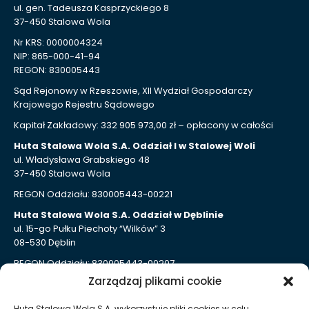
ul. gen. Tadeusza Kasprzyckiego 8
37-450 Stalowa Wola
Nr KRS: 0000004324
NIP: 865-000-41-94
REGON: 830005443
Sąd Rejonowy w Rzeszowie, XII Wydział Gospodarczy
Krajowego Rejestru Sądowego
Kapitał Zakładowy: 332 905 973,00 zł – opłacony w całości
Huta Stalowa Wola S.A. Oddział I w Stalowej Woli
ul. Władysława Grabskiego 48
37-450 Stalowa Wola
REGON Oddziału: 830005443-00221
Huta Stalowa Wola S.A. Oddział w Dęblinie
ul. 15-go Pułku Piechoty “Wilków” 3
08-530 Dęblin
REGON Oddziału: 830005443-00207
Zarządzaj plikami cookie
Huta Stalowa Wola S.A. Oddział Autosan w Sanoku
ul. Lipińskiego 109
Huta Stalowa Wola S.A. wykorzystuje pliki cookies w celu