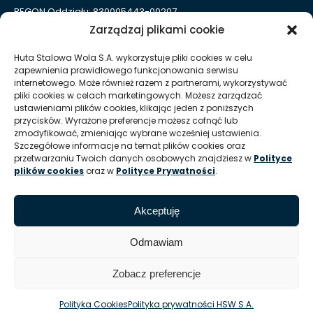
REGON Oddziału: 830005443-00207
Zarządzaj plikami cookie
Huta Stalowa Wola S.A. Oddział Autosan w Sanoku
ul. Lipińskiego 109
Huta Stalowa Wola S.A. wykorzystuje pliki cookies w celu
38-500 Sanok
zapewnienia prawidłowego funkcjonowania serwisu
REGON Oddziału 830005443-00214
internetowego. Może również razem z partnerami, wykorzystywać
pliki cookies w celach marketingowych. Możesz zarządzać
ustawieniami plików cookies, klikając jeden z poniższych
Kontakt dla mediów
przycisków. Wyrażone preferencje możesz cofnąć lub
zmodyfikować, zmieniając wybrane wcześniej ustawienia.
Szczegółowe informacje na temat plików cookies oraz
T:
+48 (15) 813 51 38
przetwarzaniu Twoich danych osobowych znajdziesz w
Polityce
plików cookies
oraz w
Polityce Prywatności
.
E:
marketing @ hsw pl
Informacje
Akceptuję
Zasady korzystania z serwisu / Nota prawna
Odmawiam
Zobacz preferencje
© Huta Stalowa Wola S.A.
Polityka Cookies
Polityka prywatności HSW S.A.