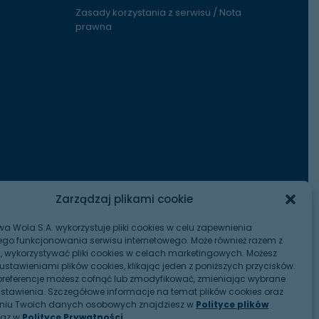
Zasady korzystania z serwisu / Nota
prawna
Zarządzaj plikami cookie
wa Wola S.A. wykorzystuje pliki cookies w celu zapewnienia
go funkcjonowania serwisu internetowego. Może również razem z
, wykorzystywać pliki cookies w celach marketingowych. Możesz
ustawieniami plików cookies, klikając jeden z poniższych przycisków.
referencje możesz cofnąć lub zmodyfikować, zmieniając wybrane
ustawienia. Szczegółowe informacje na temat plików cookies oraz
aniu Twoich danych osobowych znajdziesz w
Polityce plików
raz w
Polityce Prywatności
.