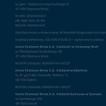
ul. gen. Tadeusza Kasprzyckiego 8
37-450 Stalowa Wola
Nr KRS: 0000004324
NIP: 865-000-41-94
REGON: 830005443
Sąd Rejonowy w Rzeszowie, XII Wydział Gospodarczy Kra
Kapitał Zakładowy: 332 905 973,00 zł – opłacony w całości
Huta Stalowa Wola S.A. Oddział I w Stalowej Woli
ul. Władysława Grabskiego 48
37-450 Stalowa Wola
REGON Oddziału: 830005443-00221
Huta Stalowa Wola S.A. Oddział w Dęblinie
ul. 15-go Pułku Piechoty “Wilków” 3
08-530 Dęblin
REGON Oddziału: 830005443-00207
Huta Stalowa Wola S.A. Oddział Autosan w Sanoku
ul. Lipińskiego 109
38-500 Sanok