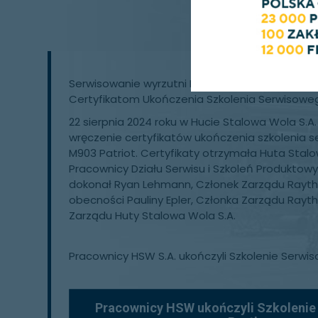
Serwisowanie wyrzutni M903 Patriot w HSW S.A. 
Certyfikatom Ukończenia Szkolenia Serwisowe
22 sierpnia 2024 roku w Hucie Stalowa Wola S.A.
wręczenie certyfikatów ukończenia szkolenia 
M903 Patriot. Certyfikaty otrzymała Huta Stalo
Pracownicy Działu Serwisu i Szkoleń Produktow
dokonał Ryan Lehmann, Członek Zarządu Rayth
obecności Pauliny Epler, Członka Zarządu Rayt
Zarządu Huty Stalowa Wola S.A.
Pracownicy HSW S.A. ukończyli Szkolenie Serwi
Pracownicy HSW ukończyli Szkolenie