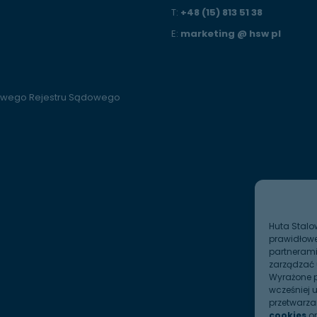
T:
+48 (15) 813 51 38
E:
marketing @ hsw pl
jowego Rejestru Sądowego
Huta Stalo
prawidłowe
partnerami
zarządzać 
Wyrażone p
wcześniej 
przetwarz
cookies
o