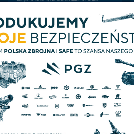
Zarządu Huty Stalowa Wola S.A., Pana
Grzegorza Szydło. Grzegorz Szydło –
menedżer z dwudziestoletnim
doświadczeniem w sektorze przemysłu…
więcej
Więcej aktualności