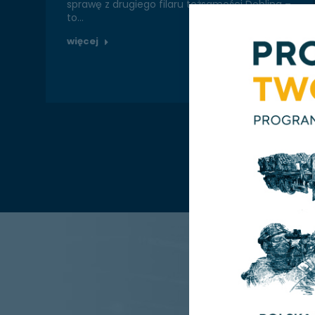
sprawę z drugiego filaru tożsamości Dęblina –
to…
więcej