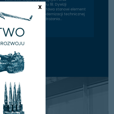
wzmacnianiu potencjału 18. Dywizji
X
Zmechanizowanej. Dostawa stanowi element
realizacji programu modernizacji technicznej
Sił Zbrojnych RP oraz wdrażania…
więcej