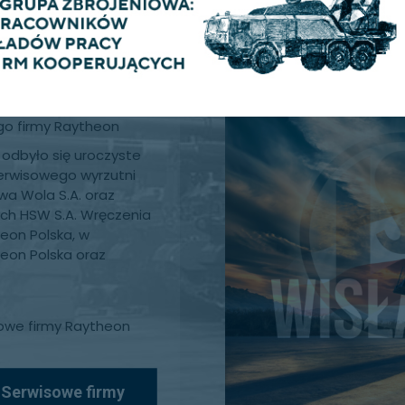
możliwe dzięki
go firmy Raytheon
 odbyło się uroczyste
serwisowego wyrzutni
wa Wola S.A. oraz
ych HSW S.A. Wręczenia
eon Polska, w
heon Polska oraz
sowe firmy Raytheon
 Serwisowe firmy