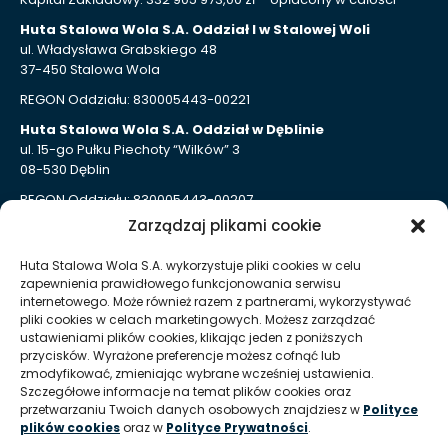
Huta Stalowa Wola S.A. Oddział I w Stalowej Woli
ul. Władysława Grabskiego 48
37-450 Stalowa Wola
REGON Oddziału: 830005443-00221
Huta Stalowa Wola S.A. Oddział w Dęblinie
ul. 15-go Pułku Piechoty “Wilków” 3
08-530 Dęblin
REGON Oddziału: 830005443-00207
Zarządzaj plikami cookie
Huta Stalowa Wola S.A. Oddział Autosan w Sanoku
ul. Lipińskiego 109
Huta Stalowa Wola S.A. wykorzystuje pliki cookies w celu
38-500 Sanok
zapewnienia prawidłowego funkcjonowania serwisu
REGON Oddziału 830005443-00214
internetowego. Może również razem z partnerami, wykorzystywać
pliki cookies w celach marketingowych. Możesz zarządzać
ustawieniami plików cookies, klikając jeden z poniższych
Kontakt dla mediów
przycisków. Wyrażone preferencje możesz cofnąć lub
zmodyfikować, zmieniając wybrane wcześniej ustawienia.
Szczegółowe informacje na temat plików cookies oraz
T:
+48 (15) 813 51 38
przetwarzaniu Twoich danych osobowych znajdziesz w
Polityce
plików cookies
oraz w
Polityce Prywatności
.
E:
marketing @ hsw pl