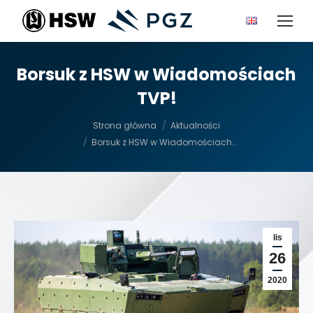
Borsuk z HSW w Wiadomościach
TVP!
Jesteś tutaj:
Strona główna
Aktualności
Borsuk z HSW w Wiadomościach…
lis
26
2020