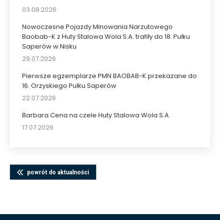
03.08.2026
Nowoczesne Pojazdy Minowania Narzutowego
Baobab-K z Huty Stalowa Wola S.A. trafiły do 18. Pułku
Saperów w Nisku
29.07.2026
Pierwsze egzemplarze PMN BAOBAB-K przekazane do
16. Orzyskiego Pułku Saperów
22.07.2026
Barbara Cena na czele Huty Stalowa Wola S.A.
17.07.2026
powrót do aktualności