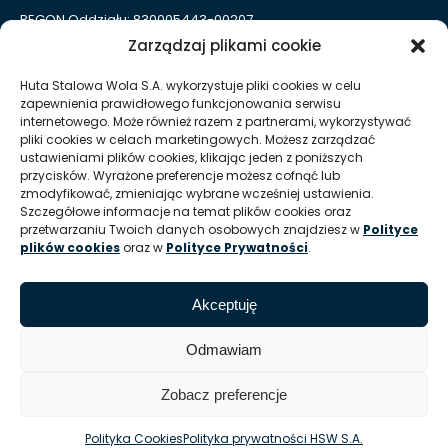
REGON Oddziału: 830005443-00207
Zarządzaj plikami cookie
Huta Stalowa Wola S.A. Oddział Autosan w Sanoku
ul. Lipińskiego 109
Huta Stalowa Wola S.A. wykorzystuje pliki cookies w celu
38-500 Sanok
zapewnienia prawidłowego funkcjonowania serwisu
REGON Oddziału 830005443-00214
internetowego. Może również razem z partnerami, wykorzystywać
pliki cookies w celach marketingowych. Możesz zarządzać
ustawieniami plików cookies, klikając jeden z poniższych
Kontakt dla mediów
przycisków. Wyrażone preferencje możesz cofnąć lub
zmodyfikować, zmieniając wybrane wcześniej ustawienia.
Szczegółowe informacje na temat plików cookies oraz
T:
+48 (15) 813 51 38
przetwarzaniu Twoich danych osobowych znajdziesz w
Polityce
plików cookies
oraz w
Polityce Prywatności
.
E:
marketing @ hsw pl
Informacje
Akceptuję
Zasady korzystania z serwisu / Nota prawna
Odmawiam
Zobacz preferencje
© Huta Stalowa Wola S.A.
Polityka Cookies
Polityka prywatności HSW S.A.