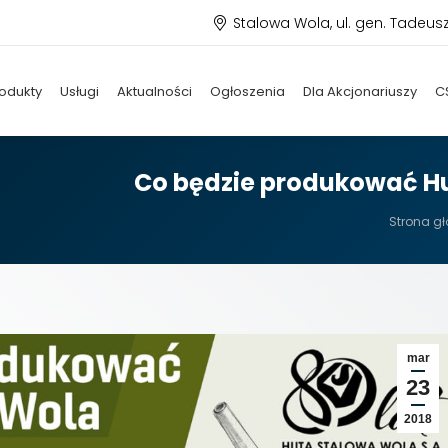
Stalowa Wola, ul. gen. Tadeus
odukty
Usługi
Aktualności
Ogłoszenia
Dla Akcjonariuszy
C
Co będzie produkować Hu
Jesteś t
Strona g
mar
23
2018