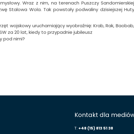
emysłowy. Wraz z nim, na terenach Puszczy Sandomierskie
wę Stalowa Wola. Tak powstały podwaliny dzisiejszej Hut
rzęt wojskowy uruchamiający wyobraźnię: Krab, Rak, Baobab
W za 20 lat, kiedy to przypadnie jubileusz
ły pod nimi?
Kontakt dla medió
T:
+48 (15) 813 51 38