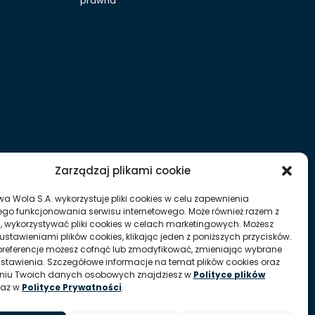
prawna
Zarządzaj plikami cookie
wa Wola S.A. wykorzystuje pliki cookies w celu zapewnienia
go funkcjonowania serwisu internetowego. Może również razem z
, wykorzystywać pliki cookies w celach marketingowych. Możesz
ustawieniami plików cookies, klikając jeden z poniższych przycisków.
referencje możesz cofnąć lub zmodyfikować, zmieniając wybrane
ustawienia. Szczegółowe informacje na temat plików cookies oraz
aniu Twoich danych osobowych znajdziesz w
Polityce plików
raz w
Polityce Prywatności
.