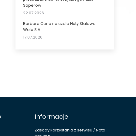
j
Saperów
y
22.07.2026
Barbara Cena na czele Huty Stalowa
,
Wola S.A.
17.07.2026
w
Informacje
Zasady korzystania z serwisu / Nota