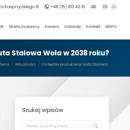
za Kasprzyckiego 8
+48 (15) 813 42 15
YouTube
Linkedi
otworzy
otworz
się
się
SR
Strefa Dostawcy
Kariera
Oddziały
Kontakt
MSPO
w
w
nowym
nowym
oknie
oknie
ta Stalowa Wola w 2038 roku?
utaj:
łówna
Aktualności
Co będzie produkować Huta Stalowa…
Szukaj wpisów
Szukaj: