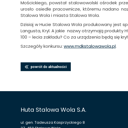
Mościckiego, powstał stalowowolski ośrodek prz
urosło osiedle pracownicze, któremu nadano naz
Stalowa Wola i miasta Stalowa Wola.
Dzisiaj w Hucie Stalowa Wola produkowany jest sp
Langusta, Kryl. A jakie nazwy otrzymają produkty HS
100 – lecia zakładu? Co za urządzenia będą się kry
Szczegóły konkursu:
www.mdkstalowawola.pl
.
powrót do aktualności
Huta Stalowa Wola S.A.
ul. gen. Tadeusza Kasprzyckiego 8