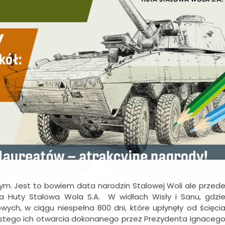
nym. Jest to bowiem data narodzin Stalowej Woli ale przed
nia Huty Stalowa Wola S.A. W widłach Wisły i Sanu, gdzi
ych, w ciągu niespełna 800 dni, które upłynęły od ścięci
stego ich otwarcia dokonanego przez Prezydenta Ignaceg