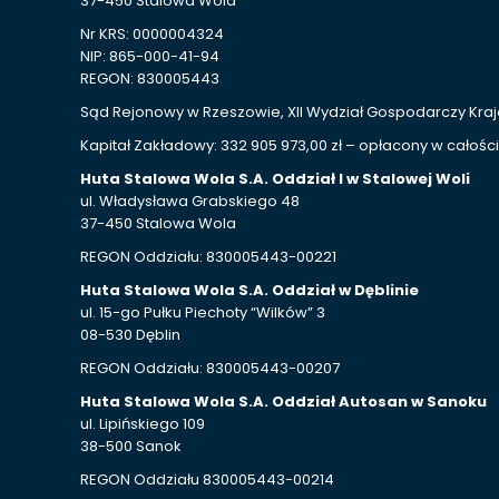
37-450 Stalowa Wola
Nr KRS: 0000004324
NIP: 865-000-41-94
REGON: 830005443
Sąd Rejonowy w Rzeszowie, XII Wydział Gospodarczy Kr
Kapitał Zakładowy: 332 905 973,00 zł – opłacony w całości
Huta Stalowa Wola S.A. Oddział I w Stalowej Woli
ul. Władysława Grabskiego 48
37-450 Stalowa Wola
REGON Oddziału: 830005443-00221
Huta Stalowa Wola S.A. Oddział w Dęblinie
ul. 15-go Pułku Piechoty “Wilków” 3
08-530 Dęblin
REGON Oddziału: 830005443-00207
Huta Stalowa Wola S.A. Oddział Autosan w Sanoku
ul. Lipińskiego 109
38-500 Sanok
REGON Oddziału 830005443-00214