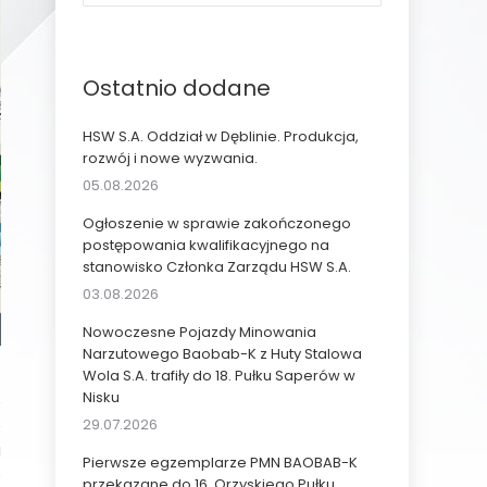
Ostatnio dodane
HSW S.A. Oddział w Dęblinie. Produkcja,
rozwój i nowe wyzwania.
05.08.2026
Ogłoszenie w sprawie zakończonego
postępowania kwalifikacyjnego na
stanowisko Członka Zarządu HSW S.A.
03.08.2026
Nowoczesne Pojazdy Minowania
Narzutowego Baobab-K z Huty Stalowa
Wola S.A. trafiły do 18. Pułku Saperów w
Nisku
e
29.07.2026
e
a
Pierwsze egzemplarze PMN BAOBAB-K
o
przekazane do 16. Orzyskiego Pułku