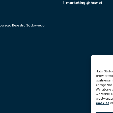
E:
marketing @ hsw pl
ajowego Rejestru Sądowego
Huta Stalo
prawidłowe
partnerami
zarządzać 
Wyrażone p
wcześniej 
przetwarz
cookies
o