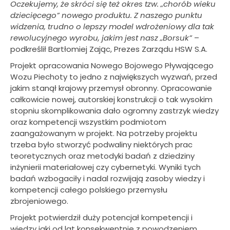
Oczekujemy, że skróci się też okres tzw. „chorób wieku
dziecięcego” nowego produktu. Z naszego punktu
widzenia, trudno o lepszy model wdrożeniowy dla tak
rewolucyjnego wyrobu, jakim jest nasz „Borsuk”
–
podkreślił Bartłomiej Zając, Prezes Zarządu HSW S.A.
Projekt opracowania Nowego Bojowego Pływającego
Wozu Piechoty to jedno z największych wyzwań, przed
jakim stanął krajowy przemysł obronny. Opracowanie
całkowicie nowej, autorskiej konstrukcji o tak wysokim
stopniu skomplikowania dało ogromny zastrzyk wiedzy
oraz kompetencji wszystkim podmiotom
zaangażowanym w projekt. Na potrzeby projektu
trzeba było stworzyć podwaliny niektórych prac
teoretycznych oraz metodyki badań z dziedziny
inżynierii materiałowej czy cybernetyki. Wyniki tych
badań wzbogaciły i nadal rozwijają zasoby wiedzy i
kompetencji całego polskiego przemysłu
zbrojeniowego.
Projekt potwierdził duży potencjał kompetencji i
wiedzy jaki od lat konsekwentnie z powodzeniem