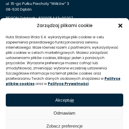
ul. 15-go Pułku Piechoty “Wilków” 3
08-530 Dęblin
REGON Oddziału: 830005443-00207
Zarządzaj plikami cookie
Huta Stalowa Wola S.A. Oddział Autosan w Sanoku
ul. Lipińskiego 109
Huta Stalowa Wola S.A. wykorzystuje pliki cookies w celu
38-500 Sanok
zapewnienia prawidłowego funkcjonowania serwisu
REGON Oddziału 830005443-00214
internetowego. Może również razem z partnerami, wykorzystywać
pliki cookies w celach marketingowych. Możesz zarządzać
ustawieniami plików cookies, klikając jeden z poniższych
Kontakt dla mediów
przycisków. Wyrażone preferencje możesz cofnąć lub
zmodyfikować, zmieniając wybrane wcześniej ustawienia.
Szczegółowe informacje na temat plików cookies oraz
T:
+48 (15) 813 51 38
przetwarzaniu Twoich danych osobowych znajdziesz w
Polityce
plików cookies
oraz w
Polityce Prywatności
.
E:
marketing @ hsw pl
Informacje
Akceptuję
Zasady korzystania z serwisu / Nota prawna
Odmawiam
Zobacz preferencje