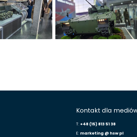
Kontakt dla medió
T:
+48 (15) 813 51 38
E:
marketing @ hsw pl