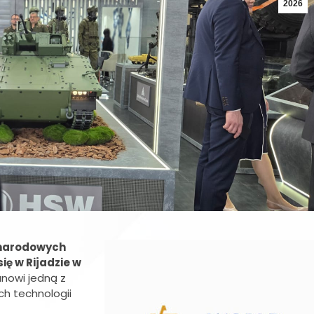
2026
ynarodowych
ę w Rijadzie w
nowi jedną z
ch technologii