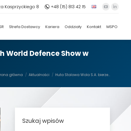
za Kasprzyckiego 8
+48 (15) 813 42 15
YouTube
Linkedi
otworzy
otworz
się
się
SR
Strefa Dostawcy
Kariera
Oddziały
Kontakt
MSPO
w
w
nowym
nowym
oknie
oknie
ch World Defence Show w
esteś tutaj:
trona główna
Aktualności
Huta Stalowa Wola S.A. bierze…
Szukaj wpisów