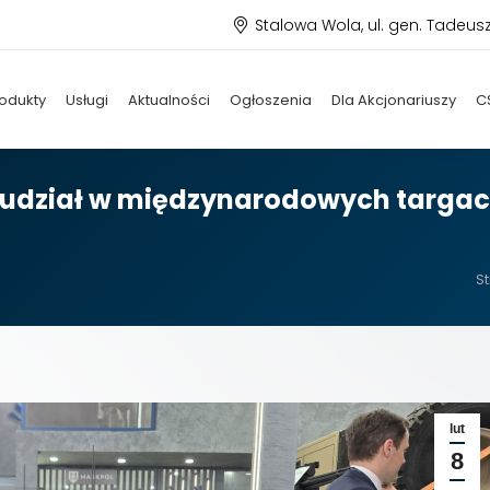
Stalowa Wola, ul. gen. Tadeus
odukty
Usługi
Aktualności
Ogłoszenia
Dla Akcjonariuszy
C
e udział w międzynarodowych targa
J
S
lut
8