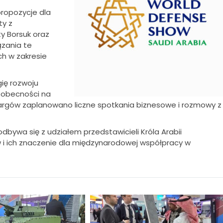
ropozycje dla
ty z
y Borsuk oraz
zania te
h w zakresie
gię rozwoju
 obecności na
 targów zaplanowano liczne spotkania biznesowe i rozmowy z
dbywa się z udziałem przedstawicieli Króla Arabii
 i ich znaczenie dla międzynarodowej współpracy w