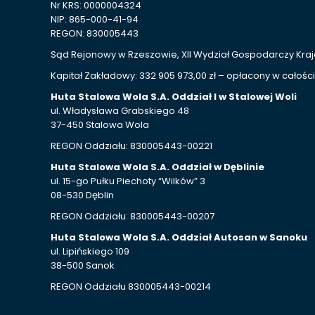
Nr KRS: 0000004324
NIP: 865-000-41-94
REGON: 830005443
Sąd Rejonowy w Rzeszowie, XII Wydział Gospodarczy Kr
Kapitał Zakładowy: 332 905 973,00 zł – opłacony w całości
Huta Stalowa Wola S.A. Oddział I w Stalowej Woli
ul. Władysława Grabskiego 48
37-450 Stalowa Wola
REGON Oddziału: 830005443-00221
Huta Stalowa Wola S.A. Oddział w Dęblinie
ul. 15-go Pułku Piechoty “Wilków” 3
08-530 Dęblin
REGON Oddziału: 830005443-00207
Huta Stalowa Wola S.A. Oddział Autosan w Sanoku
ul. Lipińskiego 109
38-500 Sanok
REGON Oddziału 830005443-00214