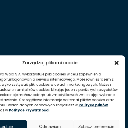
Zarządzaj plikami cookie
wa Wola S.A. wykorzystuje pliki cookies w celu zapewnienia
go funkcjonowania serwisu internetowego. Może również razem z
, wykorzystywać pliki cookies w celach marketingowych. Możesz
ustawieniami plików cookies, klikając jeden z poniższych przycisków.
referencje możesz cofnąć lub zmodyfikować, zmieniając wybrane
ustawienia. Szczegółowe informacje na temat plików cookies oraz
aniu Twoich danych osobowych znajdziesz w
Polityce plików
raz w
Polityce Prywatności
.
ceptuję
Odmawiam
Zobacz preferencje