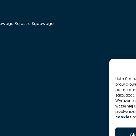
ajowego Rejestru Sądowego
Huta Stalo
prawidłowe
partnerami
zarządzać 
Wyrażone p
wcześniej 
przetwarz
cookies
o
Ak