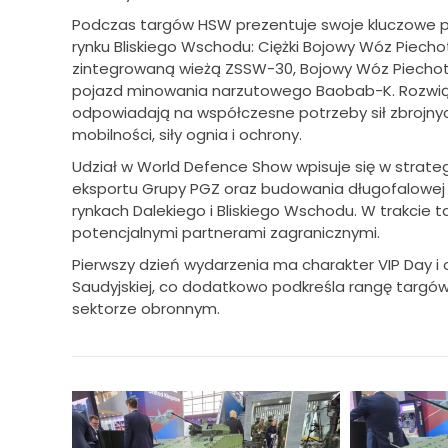
Podczas targów HSW prezentuje swoje kluczowe p
rynku Bliskiego Wschodu: Ciężki Bojowy Wóz Piecho
zintegrowaną wieżą ZSSW-30, Bojowy Wóz Piechot
pojazd minowania narzutowego Baobab-K. Rozwią
odpowiadają na współczesne potrzeby sił zbrojnyc
mobilności, siły ognia i ochrony.
Udział w World Defence Show wpisuje się w strate
eksportu Grupy PGZ oraz budowania długofalowej
rynkach Dalekiego i Bliskiego Wschodu. W trakcie
potencjalnymi partnerami zagranicznymi.
Pierwszy dzień wydarzenia ma charakter VIP Day i o
Saudyjskiej, co dodatkowo podkreśla rangę targów
sektorze obronnym.