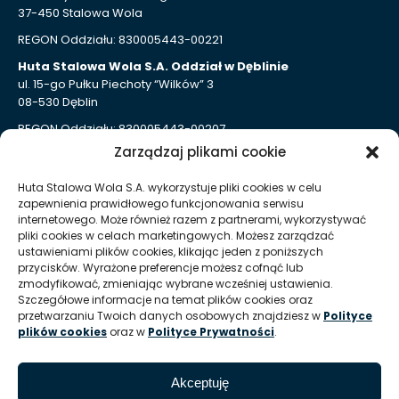
37-450 Stalowa Wola
REGON Oddziału: 830005443-00221
Huta Stalowa Wola S.A. Oddział w Dęblinie
ul. 15-go Pułku Piechoty “Wilków” 3
08-530 Dęblin
REGON Oddziału: 830005443-00207
Zarządzaj plikami cookie
Huta Stalowa Wola S.A. Oddział Autosan w Sanoku
ul. Lipińskiego 109
Huta Stalowa Wola S.A. wykorzystuje pliki cookies w celu
38-500 Sanok
zapewnienia prawidłowego funkcjonowania serwisu
REGON Oddziału 830005443-00214
internetowego. Może również razem z partnerami, wykorzystywać
pliki cookies w celach marketingowych. Możesz zarządzać
ustawieniami plików cookies, klikając jeden z poniższych
Kontakt dla mediów
przycisków. Wyrażone preferencje możesz cofnąć lub
zmodyfikować, zmieniając wybrane wcześniej ustawienia.
Szczegółowe informacje na temat plików cookies oraz
T:
+48 (15) 813 51 38
przetwarzaniu Twoich danych osobowych znajdziesz w
Polityce
plików cookies
oraz w
Polityce Prywatności
.
E:
marketing @ hsw pl
Informacje
Akceptuję