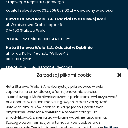
Krajowego Rejestru Sądowego
Kapitał Zakładowy: 332 905 973,00 zł – opłacony w całości
Huta Stalowa Wola S.A. Oddział I w Stalowej Woli
ul. Władysława Grabskiego 48
37-450 Stalowa Wola
REGON Oddziału: 830005443-00221
Huta Stalowa Wola S.A. Oddział w Dęblinie
ul. 15-go Pułku Piechoty “Wilków” 3
08-530 Dęblin
REGON Oddziału: 830005443-00207
Zarządzaj plikami cookie
Huta Stalowa Wola S.A. Oddział Autosan w Sanoku
ul. Lipińskiego 109
Huta Stalowa Wola S.A. wykorzystuje pliki cookies w celu
38-500 Sanok
zapewnienia prawidłowego funkcjonowania serwisu
REGON Oddziału 830005443-00214
internetowego. Może również razem z partnerami, wykorzystywać
pliki cookies w celach marketingowych. Możesz zarządzać
ustawieniami plików cookies, klikając jeden z poniższych
Kontakt dla mediów
przycisków. Wyrażone preferencje możesz cofnąć lub
zmodyfikować, zmieniając wybrane wcześniej ustawienia.
Szczegółowe informacje na temat plików cookies oraz
T:
+48 (15) 813 51 38
przetwarzaniu Twoich danych osobowych znajdziesz w
Polityce