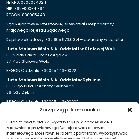
Nr KRS: 0000004324
NIP: 865-000-41-94
REGON: 830005443
Sąd Rejonowy w Rzeszowie, XII Wydział Gospodarczy
Krajowego Rejestru Sądowego
Kapitał Zakładowy: 332 905 973,00 zł – opłacony w całości
Huta Stalowa Wola S.A. Oddział I w Stalowej Woli
ul. Władysława Grabskiego 48
37-450 Stalowa Wola
REGON Oddziału: 830005443-00221
Huta Stalowa Wola S.A. Oddział w Dęblinie
ul. 15-go Pułku Piechoty “Wilków” 3
08-530 Dęblin
REGON Oddziału: 830005443-00207
Zarządzaj plikami cookie
Huta Stalowa Wola S.A. Oddział Autosan w Sanoku
ul. Lipińskiego 109
Huta Stalowa Wola S.A. wykorzystuje pliki cookies w celu
38-500 Sanok
zapewnienia prawidłowego funkcjonowania serwisu
REGON Oddziału 830005443-00214
internetowego. Może również razem z partnerami, wykorzystywać
pliki cookies w celach marketingowych. Możesz zarządzać