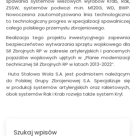
spawania systemów wieżowych wyrobów Krab, Rak,
ZSSW, systemów podwozi m.in. M120G, WD, BWP.
Nowoczesna zautomatyzowana linia technologiczna
to technologiczny progres w specjalizacji spawalniczej
całego polskiego przemysłu zbrojeniowego.
Realizacja tego projektu inwestycyjnego zapewnia
bezpieczeństwo wytwarzania sprzętu wojskowego dla
Sił Zbrojnych RP w zakresie artyleryjskich i pancernych
pojazdów wojskowych ujętych w „Planie modernizacji
technicznej Sił Zbrojnych RP w latach 2013-2022”.
Huta Stalowa Wola S.A. jest podmiotem nale­żą­cym
do Polskiej Grupy Zbrojeniowej S.A. Specjalizuje się
w pro­duk­cji sys­te­mów arty­le­ryj­skich oraz rakie­to­wych,
obok sys­te­mów Rak i Krab roz­wi­ja także system Kryl.
Szukaj wpisów