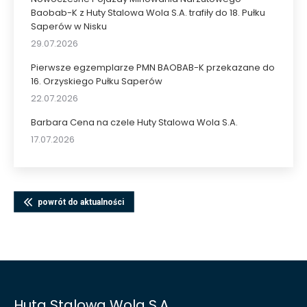
Baobab-K z Huty Stalowa Wola S.A. trafiły do 18. Pułku
Saperów w Nisku
29.07.2026
Pierwsze egzemplarze PMN BAOBAB-K przekazane do
16. Orzyskiego Pułku Saperów
22.07.2026
Barbara Cena na czele Huty Stalowa Wola S.A.
17.07.2026
powrót do aktualności
Huta Stalowa Wola S.A.