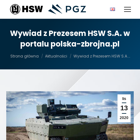
Wywiad z Prezesem HSW S.A. w
portalu polska-zbrojna.pl
Jesteś tutaj:
Strona główna
Aktualności
Wywiad z Prezesem HSW S.A.…
lis
13
2020