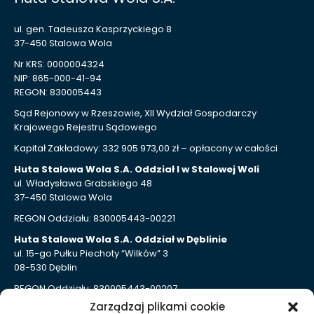
ul. gen. Tadeusza Kasprzyckiego 8
37-450 Stalowa Wola
Nr KRS: 0000004324
NIP: 865-000-41-94
REGON: 830005443
Sąd Rejonowy w Rzeszowie, XII Wydział Gospodarczy
Krajowego Rejestru Sądowego
Kapitał Zakładowy: 332 905 973,00 zł – opłacony w całości
Huta Stalowa Wola S.A. Oddział I w Stalowej Woli
ul. Władysława Grabskiego 48
37-450 Stalowa Wola
REGON Oddziału: 830005443-00221
Huta Stalowa Wola S.A. Oddział w Dęblinie
ul. 15-go Pułku Piechoty “Wilków” 3
08-530 Dęblin
REGON Oddziału: 830005443-00207
Zarządzaj plikami cookie
Huta Stalowa Wola S.A. Oddział Autosan w Sanoku