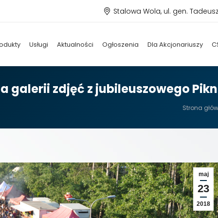
Stalowa Wola, ul. gen. Tadeus
odukty
Usługi
Aktualności
Ogłoszenia
Dla Akcjonariuszy
C
 galerii zdjęć z jubileuszowego Pikn
Jesteś tut
Strona głó
maj
23
2018