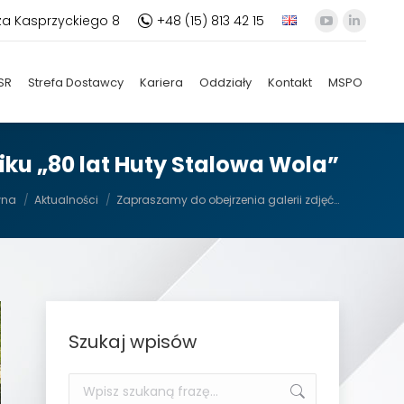
za Kasprzyckiego 8
+48 (15) 813 42 15
YouTube
Linkedi
otworzy
otworz
się
się
SR
Strefa Dostawcy
Kariera
Oddziały
Kontakt
MSPO
w
w
nowym
nowym
oknie
oknie
iku „80 lat Huty Stalowa Wola”
aj:
wna
Aktualności
Zapraszamy do obejrzenia galerii zdjęć…
Szukaj wpisów
Szukaj: