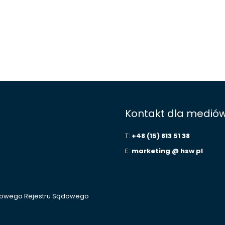
Kontakt dla medió
T:
+48 (15) 813 51 38
E:
marketing @ hsw pl
ajowego Rejestru Sądowego