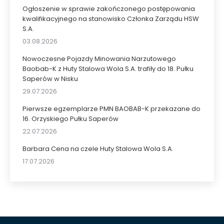
Ogłoszenie w sprawie zakończonego postępowania
kwalifikacyjnego na stanowisko Członka Zarządu HSW
S.A.
03.08.2026
Nowoczesne Pojazdy Minowania Narzutowego
Baobab-K z Huty Stalowa Wola S.A. trafiły do 18. Pułku
Saperów w Nisku
29.07.2026
Pierwsze egzemplarze PMN BAOBAB-K przekazane do
16. Orzyskiego Pułku Saperów
22.07.2026
Barbara Cena na czele Huty Stalowa Wola S.A.
17.07.2026