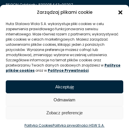
REGON Oddziału: 830005443-00207
Zarządzaj plikami cookie
Huta Stalowa Wola S.A. Oddział Autosan w Sanoku
ul. Lipińskiego 109
Huta Stalowa Wola S.A. wykorzystuje pliki cookies w celu
38-500 Sanok
zapewnienia prawidłowego funkcjonowania serwisu
REGON Oddziału 830005443-00214
internetowego. Może również razem z partnerami, wykorzystywać
pliki cookies w celach marketingowych. Możesz zarządzać
ustawieniami plików cookies, klikając jeden z poniższych
Kontakt dla mediów
przycisków. Wyrażone preferencje możesz cofnąć lub
zmodyfikować, zmieniając wybrane wcześniej ustawienia.
Szczegółowe informacje na temat plików cookies oraz
T:
+48 (15) 813 51 38
przetwarzaniu Twoich danych osobowych znajdziesz w
Polityce
plików cookies
oraz w
Polityce Prywatności
.
E:
marketing @ hsw pl
Informacje
Akceptuję
Zasady korzystania z serwisu / Nota prawna
Odmawiam
Zobacz preferencje
© Huta Stalowa Wola S.A.
Polityka Cookies
Polityka prywatności HSW S.A.