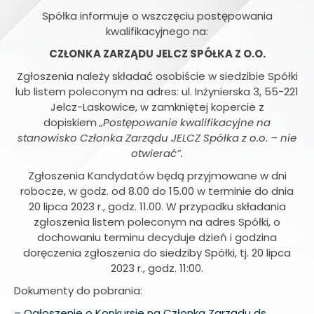
Spółka informuje o wszczęciu postępowania
kwalifikacyjnego na:
CZŁONKA ZARZĄDU JELCZ SPÓŁKA Z O.O.
Zgłoszenia należy składać osobiście w siedzibie Spółki
lub listem poleconym na adres: ul. Inżynierska 3, 55-221
Jelcz-Laskowice, w zamkniętej kopercie z
dopiskiem
„Postępowanie kwalifikacyjne na
stanowisko Członka Zarządu JELCZ Spółka z o.o. – nie
otwierać”.
Zgłoszenia Kandydatów będą przyjmowane w dni
robocze, w godz. od 8.00 do 15.00 w terminie do dnia
20 lipca 2023 r., godz. 11.00. W przypadku składania
zgłoszenia listem poleconym na adres Spółki, o
dochowaniu terminu decyduje dzień i godzina
doręczenia zgłoszenia do siedziby Spółki, tj. 20 lipca
2023 r., godz. 11:00.
Dokumenty do pobrania:
– Ogłoszenie o Konkursie na Członka Zarządu ds.