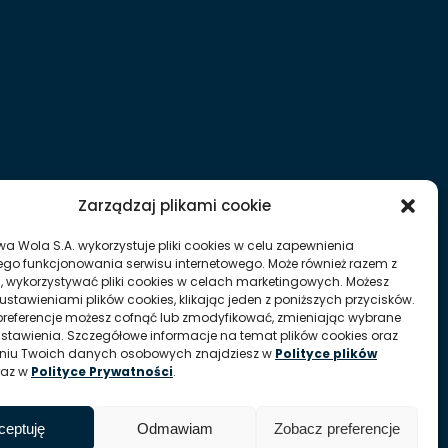
Zarządzaj plikami cookie
wa Wola S.A. wykorzystuje pliki cookies w celu zapewnienia
go funkcjonowania serwisu internetowego. Może również razem z
, wykorzystywać pliki cookies w celach marketingowych. Możesz
ustawieniami plików cookies, klikając jeden z poniższych przycisków.
referencje możesz cofnąć lub zmodyfikować, zmieniając wybrane
ustawienia. Szczegółowe informacje na temat plików cookies oraz
aniu Twoich danych osobowych znajdziesz w
Polityce plików
raz w
Polityce Prywatności
.
ceptuję
Odmawiam
Zobacz preferencje