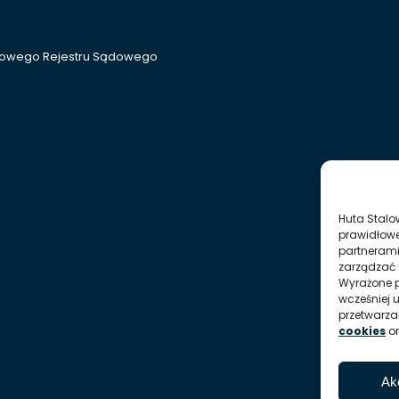
ajowego Rejestru Sądowego
Huta Stalo
prawidłowe
partnerami
zarządzać 
Wyrażone p
wcześniej 
przetwarz
cookies
o
Ak