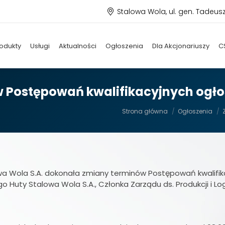
Stalowa Wola, ul. gen. Tadeus
odukty
Usługi
Aktualności
Ogłoszenia
Dla Akcjonariuszy
C
Postępowań kwalifikacyjnych ogłos
Jesteś tutaj:
Strona główna
Ogłoszenia
wa Wola S.A. dokonała zmiany terminów Postępowań kwalifika
Huty Stalowa Wola S.A., Członka Zarządu ds. Produkcji i Log