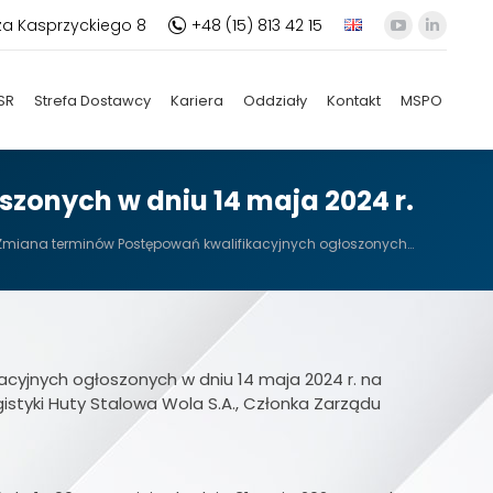
za Kasprzyckiego 8
+48 (15) 813 42 15
YouTube
Linkedi
otworzy
otworz
się
się
SR
Strefa Dostawcy
Kariera
Oddziały
Kontakt
MSPO
w
w
nowym
nowym
oknie
oknie
zonych w dniu 14 maja 2024 r.
Zmiana terminów Postępowań kwalifikacyjnych ogłoszonych…
cyjnych ogłoszonych w dniu 14 maja 2024 r. na
istyki Huty Stalowa Wola S.A., Członka Zarządu