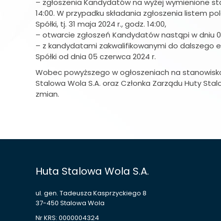
– zgłoszenia Kandydatów na wyżej wymienione stan
14:00. W przypadku składania zgłoszenia listem p
Spółki, tj. 31 maja 2024 r., godz. 14:00,
– otwarcie zgłoszeń Kandydatów nastąpi w dniu 03
– z kandydatami zakwalifikowanymi do dalszego et
Spółki od dnia 05 czerwca 2024 r.
Wobec powyższego w ogłoszeniach na stanowisko Pr
Stalowa Wola S.A. oraz Członka Zarządu Huty Stal
zmian.
Huta Stalowa Wola S.A.
ul. gen. Tadeusza Kasprzyckiego 8
37-450 Stalowa Wola
Nr KRS: 0000004324