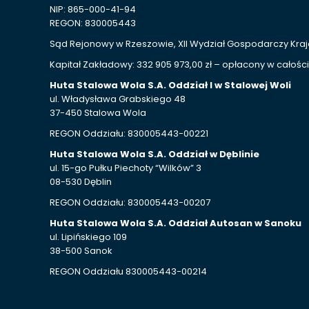
NIP: 865-000-41-94
REGON: 830005443
Sąd Rejonowy w Rzeszowie, XII Wydział Gospodarczy Kr
Kapitał Zakładowy: 332 905 973,00 zł – opłacony w całości
Huta Stalowa Wola S.A. Oddział I w Stalowej Woli
ul. Władysława Grabskiego 48
37-450 Stalowa Wola
REGON Oddziału: 830005443-00221
Huta Stalowa Wola S.A. Oddział w Dęblinie
ul. 15-go Pułku Piechoty “Wilków” 3
08-530 Dęblin
REGON Oddziału: 830005443-00207
Huta Stalowa Wola S.A. Oddział Autosan w Sanoku
ul. Lipińskiego 109
38-500 Sanok
REGON Oddziału 830005443-00214