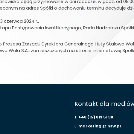
owiska będą przyjmowane w dni robocze, w godz. od 08:00 do
oleconym na adres Spółki o dochowaniu terminu decyduje dzi
 czerwca 2024 r.,
apu Postępowania kwalifikacyjnego, Rada Nadzorcza Spółki 
ezesa Zarządu Dyrektora Generalnego Huty Stalowa Wola S.A
owa Wola S.A., zamieszczonych na stronie internetowej Spółk
Kontakt dla medió
T:
+48 (15) 813 51 38
E:
marketing @ hsw pl