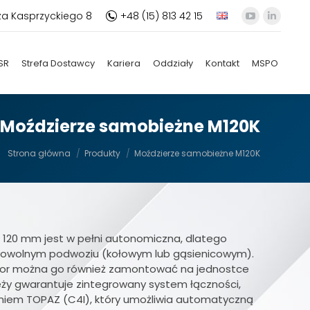
za Kasprzyckiego 8
+48 (15) 813 42 15
YouTube
Linkedi
otworzy
otworz
się
się
SR
Strefa Dostawcy
Kariera
Oddziały
Kontakt
MSPO
w
w
nowym
nowym
oknie
oknie
Moździerze samobieżne M120K
Jesteś tutaj:
Strona główna
Produkty
Moździerze samobieżne M120K
 120 mm jest w pełni autonomiczna, dlatego
owolnym podwoziu (kołowym lub gąsienicowym).
ator można go również zamontować na jednostce
ży gwarantuje zintegrowany system łączności,
niem TOPAZ (C4I), który umożliwia automatyczną