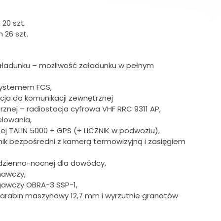
20 szt.
 26 szt.
ładunku – możliwość załadunku w pełnym
systemem FCS,
acja do komunikacji zewnętrznej
znej – radiostacja cyfrowa VHF RRC 9311 AP,
lowania,
ej TALIN 5000 + GPS (+ LICZNIK w podwoziu),
ik bezpośredni z kamerą termowizyjną i zasięgiem
 dzienno-nocnej dla dowódcy,
nawczy,
gawczy OBRA-3 SSP-1,
karabin maszynowy 12,7 mm i wyrzutnie granatów