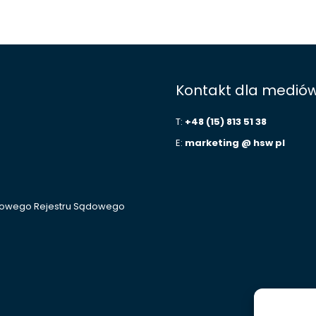
Kontakt dla medió
T:
+48 (15) 813 51 38
E:
marketing @ hsw pl
ajowego Rejestru Sądowego