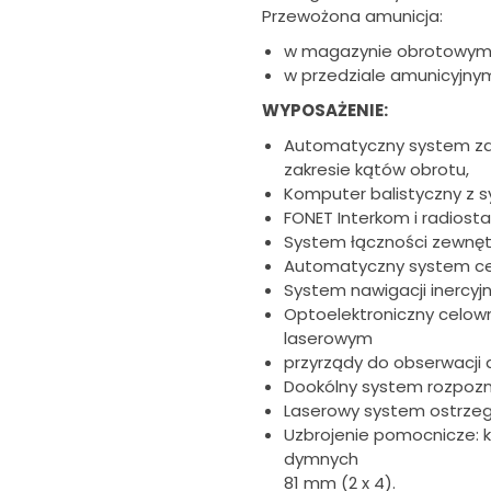
Przewożona amunicja:
w magazynie obrotowym 
w przedziale amunicyjnym
WYPOSAŻENIE:
Automatyczny system za
zakresie kątów obrotu,
Komputer balistyczny z 
FONET Interkom i radiost
System łączności zewnętr
Automatyczny system ce
System nawigacji inercyjn
Optoelektroniczny celown
laserowym
przyrządy do obserwacji
Dookólny system rozpoz
Laserowy system ostrze
Uzbrojenie pomocnicze: 
dymnych
81 mm (2 x 4).