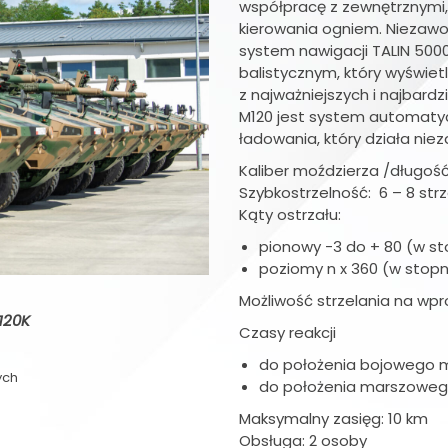
współpracę z zewnętrznymi
kierowania ogniem. Niezaw
system nawigacji TALIN 5000
balistycznym, który wyświet
z najważniejszych i najbar
M120 jest system automat
ładowania, który działa niez
Kaliber moździerza /długoś
Szybkostrzelność: 6 – 8 str
Kąty ostrzału:
pionowy -3 do + 80 (w st
poziomy n x 360 (w stopn
Możliwość strzelania na wpr
120K
Czasy reakcji
do położenia bojowego m
ych
do położenia marszowego
Maksymalny zasięg: 10 km
Obsługa: 2 osoby