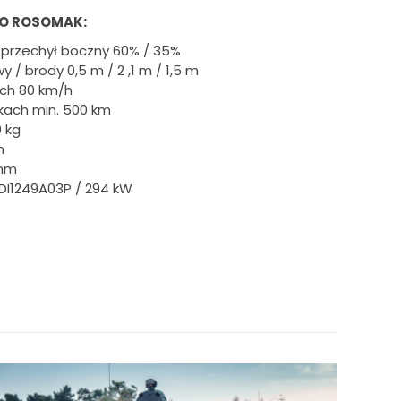
O ROSOMAK:
 przechył boczny 60% / 35%
 / brody 0,5 m / 2 ,1 m / 1,5 m
ch 80 km/h
ikach min. 500 km
 kg
m
 mm
 DI1249A03P / 294 kW