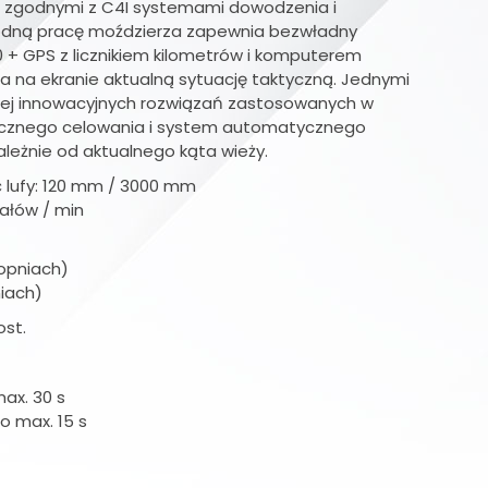
, zgodnymi z C4I systemami dowodzenia i
odną pracę moździerza zapewnia bezwładny
 + GPS z licznikiem kilometrów i komputerem
la na ekranie aktualną sytuację taktyczną. Jednymi
dziej innowacyjnych rozwiązań zastosowanych w
ycznego celowania i system automatycznego
ależnie od aktualnego kąta wieży.
ć lufy: 120 mm / 3000 mm
załów / min
opniach)
iach)
ost.
ax. 30 s
 max. 15 s