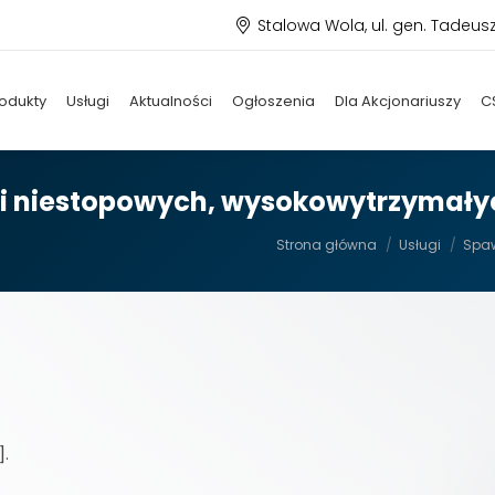
Stalowa Wola, ul. gen. Tadeus
odukty
Usługi
Aktualności
Ogłoszenia
Dla Akcjonariuszy
C
li niestopowych, wysokowytrzymały
Jesteś tutaj:
Strona główna
Usługi
Spaw
].