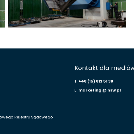
Kontakt dla medió
T:
+48 (15) 813 51 38
E:
marketing @ hsw pl
ajowego Rejestru Sądowego