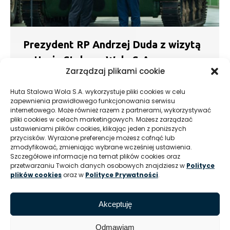
Prezydent RP Andrzej Duda z wizytą
w Hucie Stalowa Wola S.A.
Zarządzaj plikami cookie
Aktualności
16.01.2020
16 stycznia br. Prezydent Rzeczypospolitej
Huta Stalowa Wola S.A. wykorzystuje pliki cookies w celu
zapewnienia prawidłowego funkcjonowania serwisu
Polskiej Andrzej Duda odwiedził Hutę Stalowa
internetowego. Może również razem z partnerami, wykorzystywać
Wola S.A., należącą do Polskiej Grupy
pliki cookies w celach marketingowych. Możesz zarządzać
Zbrojeniowej. Prezydent zapoznał się z profilem
ustawieniami plików cookies, klikając jeden z poniższych
produkcyjnym i potencjałem technologicznym
przycisków. Wyrażone preferencje możesz cofnąć lub
zakładu oraz spotkał się z pracownikami i
zmodyfikować, zmieniając wybrane wcześniej ustawienia.
Szczegółowe informacje na temat plików cookies oraz
Zarządem Spółki. – Jesteście dzisiaj Państwo…
przetwarzaniu Twoich danych osobowych znajdziesz w
Polityce
plików cookies
oraz w
Polityce Prywatności
.
Akceptuję
←
1
2
3
4
5
Odmawiam