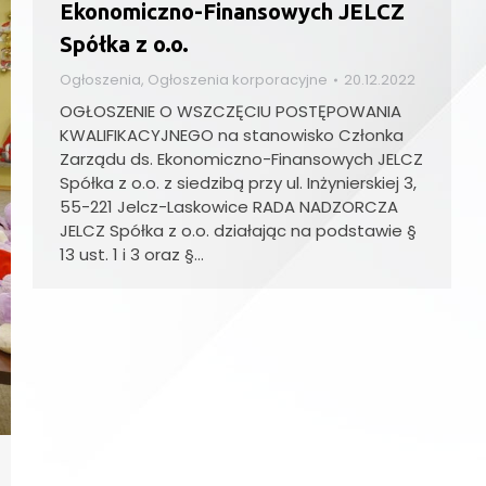
Ekonomiczno-Finansowych JELCZ
Spółka z o.o.
Ogłoszenia
,
Ogłoszenia korporacyjne
20.12.2022
OGŁOSZENIE O WSZCZĘCIU POSTĘPOWANIA
KWALIFIKACYJNEGO na stanowisko Członka
Zarządu ds. Ekonomiczno-Finansowych JELCZ
Spółka z o.o. z siedzibą przy ul. Inżynierskiej 3,
55-221 Jelcz-Laskowice RADA NADZORCZA
JELCZ Spółka z o.o. działając na podstawie §
13 ust. 1 i 3 oraz §…