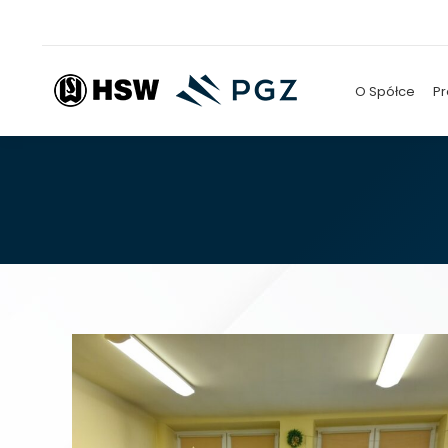
O Spółce
Pr