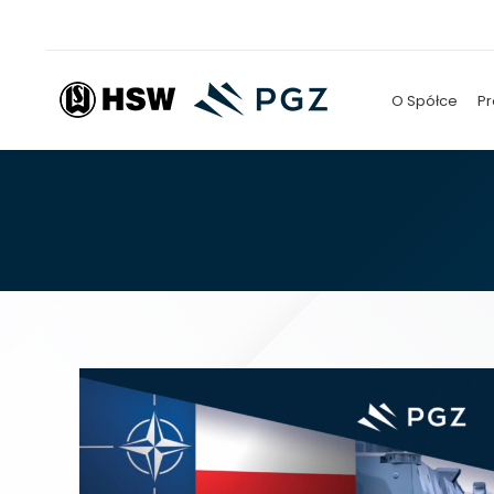
O Spółce
Pr