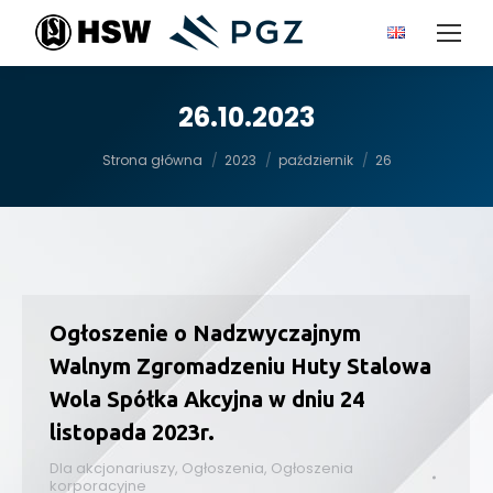
26.10.2023
Jesteś tutaj:
Strona główna
2023
październik
26
Ogłoszenie o Nadzwyczajnym
Walnym Zgromadzeniu Huty Stalowa
Wola Spółka Akcyjna w dniu 24
listopada 2023r.
Dla akcjonariuszy
,
Ogłoszenia
,
Ogłoszenia
korporacyjne