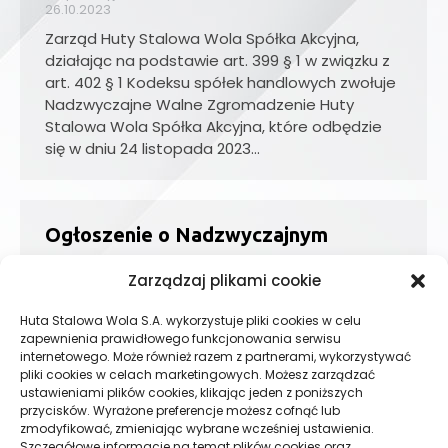
26.10.2023
Zarząd Huty Stalowa Wola Spółka Akcyjna,
działając na podstawie art. 399 § 1 w związku z
art. 402 § 1 Kodeksu spółek handlowych zwołuje
Nadzwyczajne Walne Zgromadzenie Huty
Stalowa Wola Spółka Akcyjna, które odbędzie
się w dniu 24 listopada 2023…
Ogłoszenie o Nadzwyczajnym
Walnym Zgromadzeniu Huty Stalowa
Zarządzaj plikami cookie
Wola Spółka Akcyjna w dniu 21
Huta Stalowa Wola S.A. wykorzystuje pliki cookies w celu
listopada 2023r.
zapewnienia prawidłowego funkcjonowania serwisu
internetowego. Może również razem z partnerami, wykorzystywać
Dla akcjonariuszy
,
Ogłoszenia
,
Ogłoszenia
korporacyjne
pliki cookies w celach marketingowych. Możesz zarządzać
26.10.2023
ustawieniami plików cookies, klikając jeden z poniższych
przycisków. Wyrażone preferencje możesz cofnąć lub
Zarząd Huty Stalowa Wola Spółka Akcyjna,
zmodyfikować, zmieniając wybrane wcześniej ustawienia.
działając na podstawie art. 399 § 1 w związku z
Szczegółowe informacje na temat plików cookies oraz