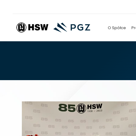
O Spółce
Pr