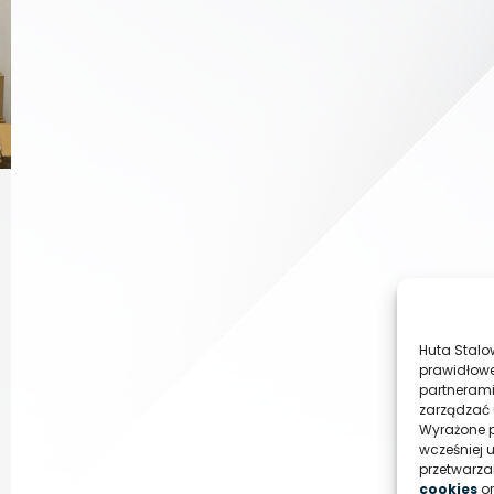
Huta Stalo
prawidłowe
partnerami
zarządzać 
Wyrażone p
wcześniej 
przetwarz
cookies
o