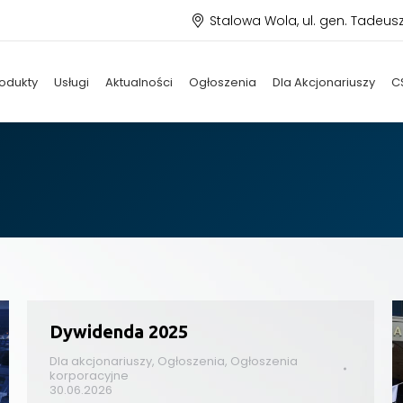
Stalowa Wola, ul. gen. Tadeus
odukty
Usługi
Aktualności
Ogłoszenia
Dla Akcjonariuszy
C
Dywidenda 2025
Dla akcjonariuszy
,
Ogłoszenia
,
Ogłoszenia
korporacyjne
30.06.2026