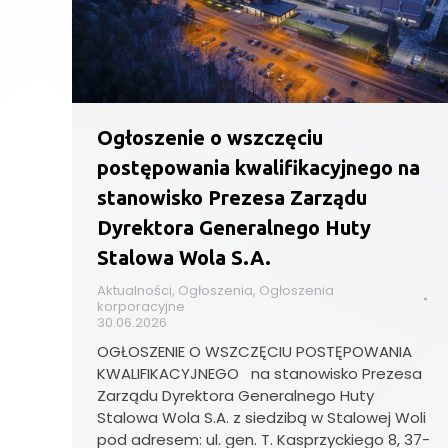
Ogłoszenie o wszczęciu
postępowania kwalifikacyjnego na
stanowisko Prezesa Zarządu
Dyrektora Generalnego Huty
Stalowa Wola S.A.
Aktualności
,
Ogłoszenia
,
Ogłoszenia
korporacyjne
30.06.2026
OGŁOSZENIE O WSZCZĘCIU POSTĘPOWANIA
KWALIFIKACYJNEGO na stanowisko Prezesa
Zarządu Dyrektora Generalnego Huty
Stalowa Wola S.A. z siedzibą w Stalowej Woli
pod adresem: ul. gen. T. Kasprzyckiego 8, 37-