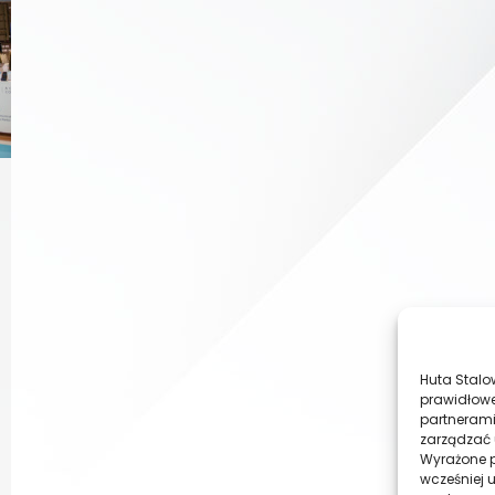
Huta Stalo
prawidłowe
partnerami
zarządzać 
Wyrażone p
wcześniej 