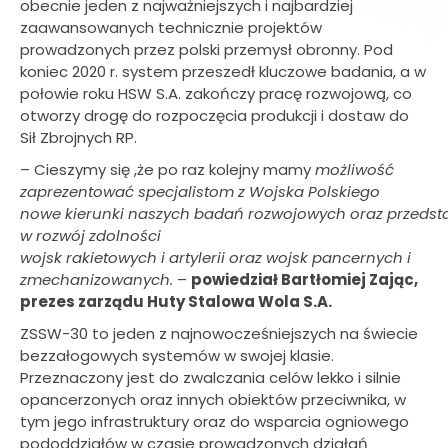
obecnie jeden z najważniejszych i najbardziej
zaawansowanych technicznie projektów
prowadzonych przez polski przemysł obronny. Pod
koniec 2020 r. system przeszedł kluczowe badania, a w
połowie roku HSW S.A. zakończy pracę rozwojową, co
otworzy drogę do rozpoczęcia produkcji i dostaw do
Sił Zbrojnych RP.
– Cieszymy się ,że po raz kolejny mamy
możliwość
zaprezentować specjalistom z Wojska Polskiego
nowe kierunki naszych badań rozwojowych oraz przeds
w rozwój zdolności
wojsk rakietowych i artylerii oraz wojsk pancernych i
zmechanizowanych.
–
powiedział Bartłomiej Zając,
prezes zarządu Huty Stalowa Wola S.A.
ZSSW-30 to jeden z najnowocześniejszych na świecie
bezzałogowych systemów w swojej klasie.
Przeznaczony jest do zwalczania celów lekko i silnie
opancerzonych oraz innych obiektów przeciwnika, w
tym jego infrastruktury oraz do wsparcia ogniowego
pododdziałów w czasie prowadzonych działań