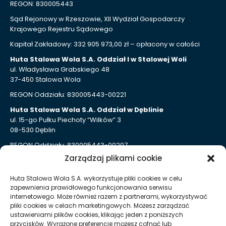
REGON: 830005443
Sąd Rejonowy w Rzeszowie, XII Wydział Gospodarczy
Krajowego Rejestru Sądowego
Kapitał Zakładowy: 332 905 973,00 zł – opłacony w całości
Huta Stalowa Wola S.A. Oddział I w Stalowej Woli
ul. Władysława Grabskiego 48
37-450 Stalowa Wola
REGON Oddziału: 830005443-00221
Huta Stalowa Wola S.A. Oddział w Dęblinie
ul. 15-go Pułku Piechoty “Wilków” 3
08-530 Dęblin
REGON Oddziału: 830005443-00207
Zarządzaj plikami cookie
Huta Stalowa Wola S.A. Oddział Autosan w Sanoku
ul. Lipińskiego 109
Huta Stalowa Wola S.A. wykorzystuje pliki cookies w celu
38-500 Sanok
zapewnienia prawidłowego funkcjonowania serwisu
REGON Oddziału 830005443-00214
internetowego. Może również razem z partnerami, wykorzystywać
pliki cookies w celach marketingowych. Możesz zarządzać
ustawieniami plików cookies, klikając jeden z poniższych
Kontakt dla mediów
przycisków. Wyrażone preferencje możesz cofnąć lub