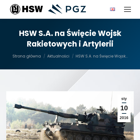
HSW S.A. na Święcie Wojsk
Rakietowych i Artylerii
Jesteś tutaj:
Strona główna
Aktualności
HSW S.A. na Święcie Wojsk…
sty
10
2016