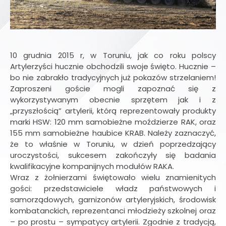
10 grudnia 2015 r, w Toruniu, jak co roku polscy
Artylerzyści hucznie obchodzili swoje święto. Hucznie –
bo nie zabrakło tradycyjnych już pokazów strzelaniem!
Zaproszeni goście mogli zapoznać się z
wykorzystywanym obecnie sprzętem jak i z
„przyszłością” artylerii, którą reprezentowały produkty
marki HSW: 120 mm samobieżne moździerze RAK, oraz
155 mm samobieżne haubice KRAB. Należy zaznaczyć,
że to właśnie w Toruniu, w dzień poprzedzający
uroczystości, sukcesem zakończyły się badania
kwalifikacyjne kompanijnych modułów RAKA.
Wraz z żołnierzami świętowało wielu znamienitych
gości: przedstawiciele władz państwowych i
samorządowych, garnizonów artyleryjskich, środowisk
kombatanckich, reprezentanci młodzieży szkolnej oraz
– po prostu – sympatycy artylerii. Zgodnie z tradycją,