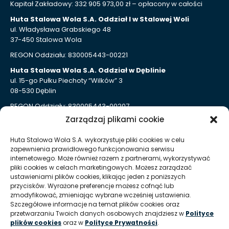
Kapitał Zakładowy: 332 905 973,00 zł – opłacony w całości
Huta Stalowa Wola S.A. Oddział I w Stalowej Woli
ul. Władysława Grabskiego 48
37-450 Stalowa Wola
REGON Oddziału: 830005443-00221
Huta Stalowa Wola S.A. Oddział w Dęblinie
ul. 15-go Pułku Piechoty “Wilków” 3
08-530 Dęblin
REGON Oddziału: 830005443-00207
Zarządzaj plikami cookie
Huta Stalowa Wola S.A. Oddział Autosan w Sanoku
ul. Lipińskiego 109
Huta Stalowa Wola S.A. wykorzystuje pliki cookies w celu
38-500 Sanok
zapewnienia prawidłowego funkcjonowania serwisu
REGON Oddziału 830005443-00214
internetowego. Może również razem z partnerami, wykorzystywać
pliki cookies w celach marketingowych. Możesz zarządzać
ustawieniami plików cookies, klikając jeden z poniższych
Kontakt dla mediów
przycisków. Wyrażone preferencje możesz cofnąć lub
zmodyfikować, zmieniając wybrane wcześniej ustawienia.
Szczegółowe informacje na temat plików cookies oraz
T:
+48 (15) 813 51 38
przetwarzaniu Twoich danych osobowych znajdziesz w
Polityce
plików cookies
oraz w
Polityce Prywatności
.
E:
marketing @ hsw pl