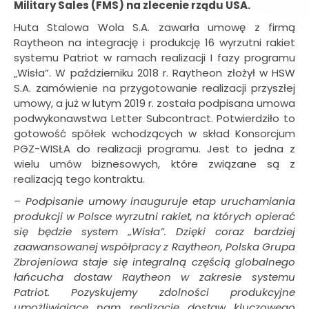
Military Sales (FMS) na zlecenie rządu USA.
Huta Stalowa Wola S.A. zawarła umowę z firmą
Raytheon na integrację i produkcję 16 wyrzutni rakiet
systemu Patriot w ramach realizacji I fazy programu
„Wisła”. W październiku 2018 r. Raytheon złożył w HSW
S.A. zamówienie na przygotowanie realizacji przyszłej
umowy, a już w lutym 2019 r. została podpisana umowa
podwykonawstwa Letter Subcontract. Potwierdziło to
gotowość spółek wchodzących w skład Konsorcjum
PGZ-WISŁA do realizacji programu. Jest to jedna z
wielu umów biznesowych, które związane są z
realizacją tego kontraktu.
– Podpisanie umowy inauguruje etap uruchamiania
produkcji w Polsce wyrzutni rakiet, na których opierać
się będzie system „Wisła”. Dzięki coraz bardziej
zaawansowanej współpracy z Raytheon, Polska Grupa
Zbrojeniowa staje się integralną częścią globalnego
łańcucha dostaw Raytheon w zakresie systemu
Patriot. Pozyskujemy zdolności produkcyjne
umożliwiające nam realizację dostaw kluczowego