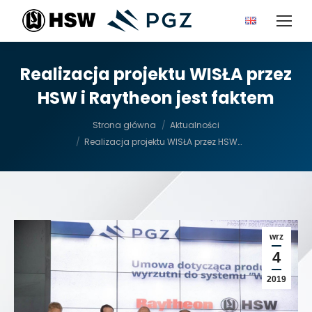
Realizacja projektu WISŁA przez
HSW i Raytheon jest faktem
Jesteś tutaj:
Strona główna
Aktualności
Realizacja projektu WISŁA przez HSW…
wrz
4
2019