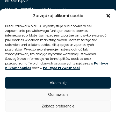
08-530 Dęblin
REGON Oddziału: 830005443-00207
Zarządzaj plikami cookie
Huta Stalowa Wola S.A. Oddział Autosan w Sanoku
ul. Lipińskiego 109
Huta Stalowa Wola S.A. wykorzystuje pliki cookies w celu
38-500 Sanok
zapewnienia prawidłowego funkcjonowania serwisu
REGON Oddziału 830005443-00214
internetowego. Może również razem z partnerami, wykorzystywać
pliki cookies w celach marketingowych. Możesz zarządzać
ustawieniami plików cookies, klikając jeden z poniższych
Kontakt dla mediów
przycisków. Wyrażone preferencje możesz cofnąć lub
zmodyfikować, zmieniając wybrane wcześniej ustawienia.
Szczegółowe informacje na temat plików cookies oraz
T:
+48 (15) 813 51 38
przetwarzaniu Twoich danych osobowych znajdziesz w
Polityce
plików cookies
oraz w
Polityce Prywatności
.
E:
marketing @ hsw pl
Informacje
Akceptuję
Zasady korzystania z serwisu / Nota prawna
Odmawiam
Zobacz preferencje
© Huta Stalowa Wola S.A.