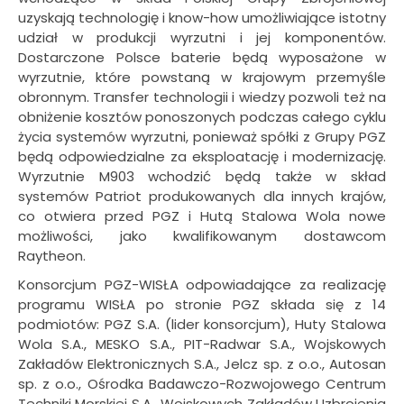
uzyskają technologię i know-how umożliwiające istotny
udział w produkcji wyrzutni i jej komponentów.
Dostarczone Polsce baterie będą wyposażone w
wyrzutnie, które powstaną w krajowym przemyśle
obronnym. Transfer technologii i wiedzy pozwoli też na
obniżenie kosztów ponoszonych podczas całego cyklu
życia systemów wyrzutni, ponieważ spółki z Grupy PGZ
będą odpowiedzialne za eksploatację i modernizację.
Wyrzutnie M903 wchodzić będą także w skład
systemów Patriot produkowanych dla innych krajów,
co otwiera przed PGZ i Hutą Stalowa Wola nowe
możliwości, jako kwalifikowanym dostawcom
Raytheon.
Konsorcjum PGZ-WISŁA odpowiadające za realizację
programu WISŁA po stronie PGZ składa się z 14
podmiotów: PGZ S.A. (lider konsorcjum), Huty Stalowa
Wola S.A., MESKO S.A., PIT-Radwar S.A., Wojskowych
Zakładów Elektronicznych S.A., Jelcz sp. z o.o., Autosan
sp. z o.o., Ośrodka Badawczo-Rozwojowego Centrum
Techniki Morskiej S.A., Wojskowych Zakładów Uzbrojenia