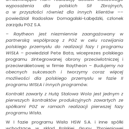
wyposażenia dla polskich Sił Zbrojnych,
a w przyszłości również dla innych klientów
––
powiedział Radosław Domagalski-Łabędzki, członek
zarządu PGZ S.A.
–
Raytheon jest niezmiennie zaangażowany w
partnerską współpracę z PGZ w celu rozwijania
polskiego przemysłu do realizacji fazy I programu
WISŁA
– powiedział Pete Bata, wiceprezes polskiego
programu zintegrowanej obrony przeciwlotniczej i
przeciwrakietowej w firmie Raytheon –
Budujemy na
obecnych sukcesach i tworzymy coraz więcej
możliwości dla polskiego przemysłu w fazie II
programu WISŁA i innych programów.
Kontrakt zawarty z Hutą Stalowa Wola jest jednym z
pierwszych kontraktów produkcyjnych zawartych ze
spółkami PGZ w ramach realizacji pierwszej fazy
programu Wisła.
W I fazie programu Wisła HSW S.A. i inne spółki
wchodzące w skład Polskiej Grupy Zbrojeniowej