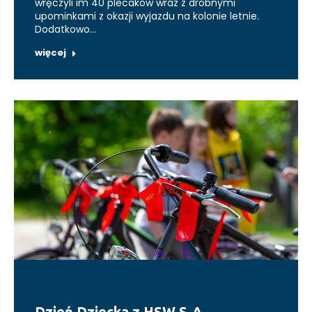
wręczyli im 40 plecaków wraz z drobnymi
upominkami z okazji wyjazdu na kolonie letnie.
Dodatkowo…
więcej
Dzień Dziecka z HSW S.A.