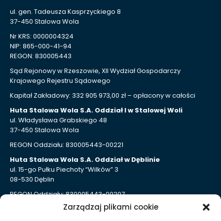
ul. gen. Tadeusza Kasprzyckiego 8
37-450 Stalowa Wola
Nr KRS: 0000004324
NIP: 865-000-41-94
REGON: 830005443
Sąd Rejonowy w Rzeszowie, XII Wydział Gospodarczy
Krajowego Rejestru Sądowego
Kapitał Zakładowy: 332 905 973,00 zł – opłacony w całości
Huta Stalowa Wola S.A. Oddział I w Stalowej Woli
ul. Władysława Grabskiego 48
37-450 Stalowa Wola
REGON Oddziału: 830005443-00221
Huta Stalowa Wola S.A. Oddział w Dęblinie
ul. 15-go Pułku Piechoty “Wilków” 3
08-530 Dęblin
REGON Oddziału: 830005443-00207
Zarządzaj plikami cookie
Huta Stalowa Wola S.A. Oddział Autosan w Sanoku
ul. Lipińskiego 109