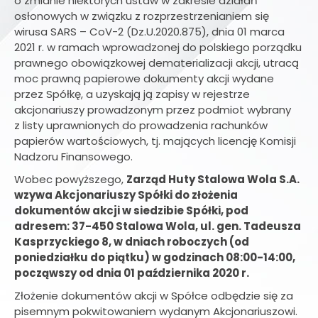
o zmianie niektórych ustaw w zakresie działań
osłonowych w związku z rozprzestrzenianiem się
wirusa SARS – CoV-2 (Dz.U.2020.875), dnia 01 marca
2021 r. w ramach wprowadzonej do polskiego porządku
prawnego obowiązkowej dematerializacji akcji, utracą
moc prawną papierowe dokumenty akcji wydane
przez Spółkę, a uzyskają ją zapisy w rejestrze
akcjonariuszy prowadzonym przez podmiot wybrany
z listy uprawnionych do prowadzenia rachunków
papierów wartościowych, tj. mających licencję Komisji
Nadzoru Finansowego.
Wobec powyższego,
Zarząd Huty Stalowa Wola S.A.
wzywa Akcjonariuszy Spółki do złożenia
dokumentów akcji w siedzibie Spółki, pod
adresem: 37-450 Stalowa Wola, ul. gen. Tadeusza
Kasprzyckiego 8, w dniach roboczych (od
poniedziałku do piątku) w godzinach 08:00-14:00,
począwszy od dnia 01 października 2020 r.
Złożenie dokumentów akcji w Spółce odbędzie się za
pisemnym pokwitowaniem wydanym Akcjonariuszowi.