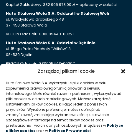
Kapitał Zakładowy: 332 905 973,00 zł – opłacony w całości
Huta Stalowa Wola S.A. Oddział I w Stalowej Woli
ul. Władysława Grabskiego 48
37-450 Stalowa Wola
REGON Oddziału: 830005443-00221
Huta Stalowa Wola S.A. Oddział w Dęblinie
ul. 15-go Pułku Piechoty “Wilków” 3
08-530 Dęblin
REGON Oddziału: 830005443-00207
Zarządzaj plikami cookie
Huta Stalowa Wola S.A. Oddział Autosan w Sanoku
ul. Lipińskiego 109
Huta Stalowa Wola S.A. wykorzystuje pliki cookies w celu
38-500 Sanok
zapewnienia prawidłowego funkcjonowania serwisu
REGON Oddziału 830005443-00214
internetowego. Może również razem z partnerami, wykorzystywać
pliki cookies w celach marketingowych. Możesz zarządzać
ustawieniami plików cookies, klikając jeden z poniższych
Kontakt dla mediów
przycisków. Wyrażone preferencje możesz cofnąć lub
zmodyfikować, zmieniając wybrane wcześniej ustawienia.
Szczegółowe informacje na temat plików cookies oraz
T:
+48 (15) 813 51 38
przetwarzaniu Twoich danych osobowych znajdziesz w
Polityce
plików cookies
oraz w
Polityce Prywatności
.
E:
marketing @ hsw pl