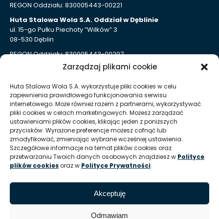
REGON Oddziału: 830005443-00221
Huta Stalowa Wola S.A. Oddział w Dęblinie
ul. 15-go Pułku Piechoty “Wilków” 3
08-530 Dęblin
REGON Oddziału: 830005443-00207
Zarządzaj plikami cookie
Huta Stalowa Wola S.A. Oddział Autosan w Sanoku
ul. Lipińskiego 109
Huta Stalowa Wola S.A. wykorzystuje pliki cookies w celu
38-500 Sanok
zapewnienia prawidłowego funkcjonowania serwisu
REGON Oddziału 830005443-00214
internetowego. Może również razem z partnerami, wykorzystywać
pliki cookies w celach marketingowych. Możesz zarządzać
ustawieniami plików cookies, klikając jeden z poniższych
Kontakt dla mediów
przycisków. Wyrażone preferencje możesz cofnąć lub
zmodyfikować, zmieniając wybrane wcześniej ustawienia.
Szczegółowe informacje na temat plików cookies oraz
T:
+48 (15) 813 51 38
przetwarzaniu Twoich danych osobowych znajdziesz w
Polityce
plików cookies
oraz w
Polityce Prywatności
.
E:
marketing @ hsw pl
Informacje
Akceptuję
Zasady korzystania z serwisu / Nota prawna
Odmawiam