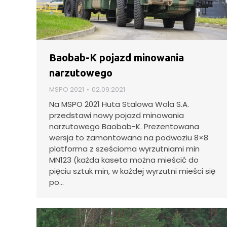
Baobab-K pojazd minowania
narzutowego
MSPO 2021
02.09.2021
Na MSPO 2021 Huta Stalowa Wola S.A.
przedstawi nowy pojazd minowania
narzutowego Baobab-K. Prezentowana
wersja to zamontowana na podwoziu 8×8
platforma z sześcioma wyrzutniami min
MN123 (każda kaseta można mieścić do
pięciu sztuk min, w każdej wyrzutni mieści się
po…