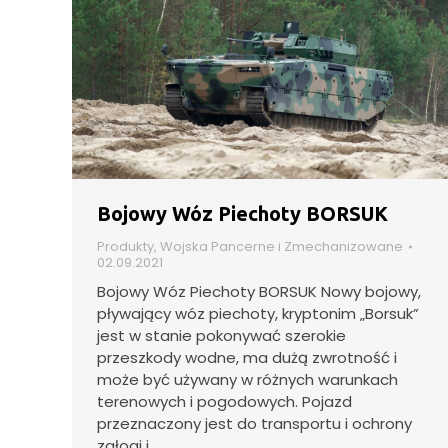
Bojowy Wóz Piechoty BORSUK
Produkty
,
Wojska Pancerne i Zmechanizowane
02.09.2021
Bojowy Wóz Piechoty BORSUK Nowy bojowy,
pływający wóz piechoty, kryptonim „Borsuk”
jest w stanie pokonywać szerokie
przeszkody wodne, ma dużą zwrotność i
może być używany w różnych warunkach
terenowych i pogodowych. Pojazd
przeznaczony jest do transportu i ochrony
załogi i…