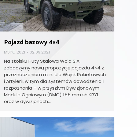
Pojazd bazowy 4×4
MSPO 2021
02.09.2021
Na stoisku Huty Stalowa Wola S.A.
zobaczymy nową propozycję pojazdu 4×4 z
przeznaczeniem m.in. dla Wojsk Rakietowych
i Artylerii, w tym dla systemów dowodzenia i
rozpoznania – w przyszłym Dywizjonowym
Module Ogniowym (DMO) 155 mm sh KRYL
oraz w dywizjonach…