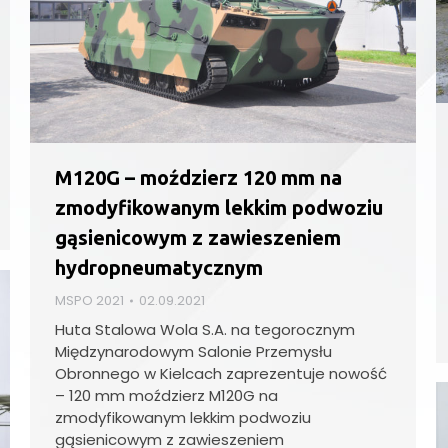
M120G – moździerz 120 mm na
zmodyfikowanym lekkim podwoziu
gąsienicowym z zawieszeniem
hydropneumatycznym
MSPO 2021
02.09.2021
Huta Stalowa Wola S.A. na tegorocznym
Międzynarodowym Salonie Przemysłu
Obronnego w Kielcach zaprezentuje nowość
– 120 mm moździerz M120G na
zmodyfikowanym lekkim podwoziu
gąsienicowym z zawieszeniem