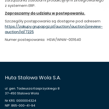
zarządzania zasobami produkcyjnymi zintegrowanego
z systemem ERP.
Zapraszamy do udziału w postepowaniu.
Szczegóły postępowania są dostępne pod adresem
https://zakupy.grupapgz.pl/auction/auction/preview-
auction/id/7225
Numer postepowania: HSW/WNW-001640
Huta Stalowa Wola S.A.
ul. gen. Tadeusza Kasprzyckiego 8
37-450 Stalowa Wola
Nr KRS: 0000004324
NIP: 865-000-41-94