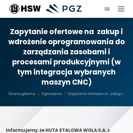
Zapytanie ofertowe na zakup i
wdrożenie oprogramowania do
zarządzania zasobami i
procesami produkcyjnymi (w
tym integracja wybranych
maszyn CNC)
Jesteś tutaj:
Strona główna
Ogłoszenia
Zapytanie ofertowe na zakup i…
Informujemy, że HUTA STALOWA WOLA S.A. z