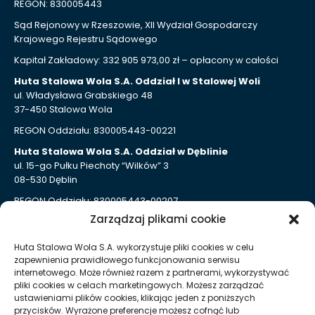
REGON: 830005443
Sąd Rejonowy w Rzeszowie, XII Wydział Gospodarczy
Krajowego Rejestru Sądowego
Kapitał Zakładowy: 332 905 973,00 zł – opłacony w całości
Huta Stalowa Wola S.A. Oddział I w Stalowej Woli
ul. Władysława Grabskiego 48
37-450 Stalowa Wola
REGON Oddziału: 830005443-00221
Huta Stalowa Wola S.A. Oddział w Dęblinie
ul. 15-go Pułku Piechoty “Wilków” 3
08-530 Dęblin
REGON Oddziału: 830005443-00207
Zarządzaj plikami cookie
Huta Stalowa Wola S.A. Oddział Autosan w Sanoku
ul. Lipińskiego 109
Huta Stalowa Wola S.A. wykorzystuje pliki cookies w celu
38-500 Sanok
zapewnienia prawidłowego funkcjonowania serwisu
REGON Oddziału 830005443-00214
internetowego. Może również razem z partnerami, wykorzystywać
pliki cookies w celach marketingowych. Możesz zarządzać
ustawieniami plików cookies, klikając jeden z poniższych
Kontakt dla mediów
przycisków. Wyrażone preferencje możesz cofnąć lub