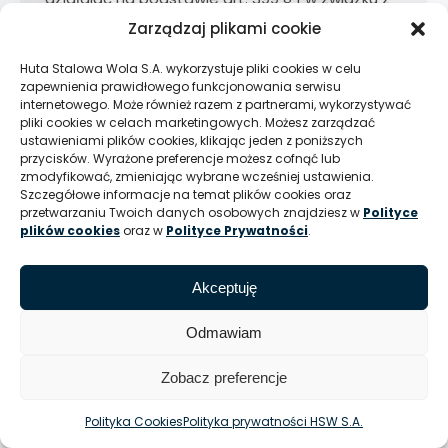
art. 402 § 1 Kodeksu spółek handlowych oraz §
Zarządzaj plikami cookie
36 ust. 1 pkt 1 Statutu Spółki zwołuje Zwyczajne
Walne Zgromadzenie Huty Stalowa Wola
Huta Stalowa Wola S.A. wykorzystuje pliki cookies w celu
Spółka…
zapewnienia prawidłowego funkcjonowania serwisu
internetowego. Może również razem z partnerami, wykorzystywać
pliki cookies w celach marketingowych. Możesz zarządzać
ustawieniami plików cookies, klikając jeden z poniższych
przycisków. Wyrażone preferencje możesz cofnąć lub
zmodyfikować, zmieniając wybrane wcześniej ustawienia.
Szczegółowe informacje na temat plików cookies oraz
przetwarzaniu Twoich danych osobowych znajdziesz w
Polityce
© Huta Stalowa Wola S.A.
plików cookies
oraz w
Polityce Prywatności
.
Akceptuję
Odmawiam
Zobacz preferencje
Polityka Cookies
Polityka prywatności HSW S.A.