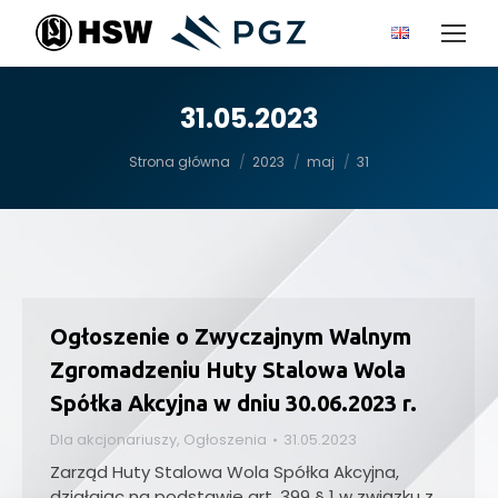
31.05.2023
Jesteś tutaj:
Strona główna
2023
maj
31
Ogłoszenie o Zwyczajnym Walnym
Zgromadzeniu Huty Stalowa Wola
Spółka Akcyjna w dniu 30.06.2023 r.
Dla akcjonariuszy
,
Ogłoszenia
31.05.2023
Zarząd Huty Stalowa Wola Spółka Akcyjna,
działając na podstawie art. 399 § 1 w związku z