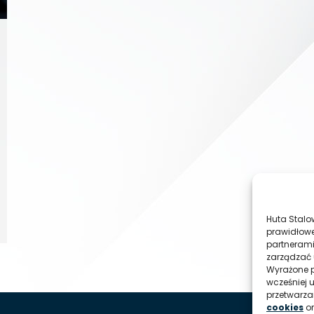
Huta Stalo
prawidłowe
partnerami
zarządzać 
Wyrażone p
wcześniej 
przetwarz
cookies
o