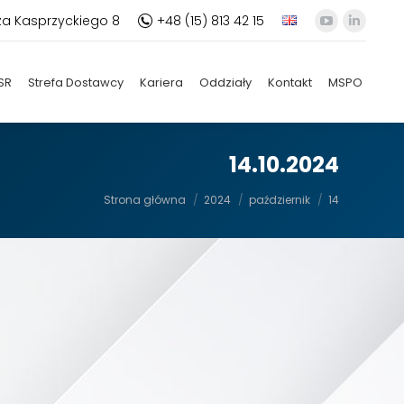
za Kasprzyckiego 8
+48 (15) 813 42 15
YouTube
Linkedi
otworzy
otworz
się
się
SR
Strefa Dostawcy
Kariera
Oddziały
Kontakt
MSPO
w
w
nowym
nowym
oknie
oknie
14.10.2024
Jesteś tutaj:
Strona główna
2024
październik
14