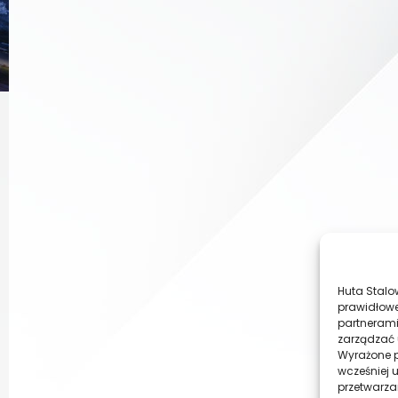
Huta Stalo
prawidłowe
partnerami
zarządzać 
Wyrażone p
wcześniej 
przetwarz