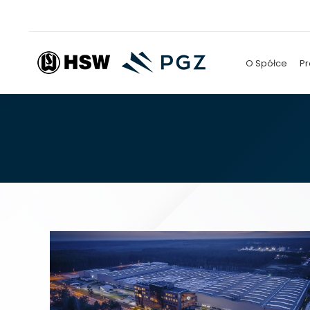
O Spółce
Pr