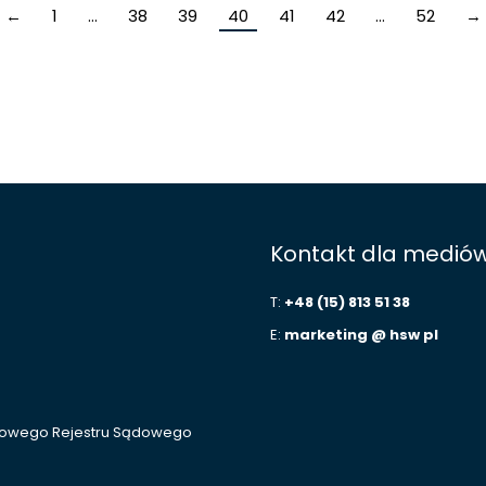
←
1
…
38
39
40
41
42
…
52
→
Kontakt dla medió
T:
+48 (15) 813 51 38
E:
marketing @ hsw pl
ajowego Rejestru Sądowego