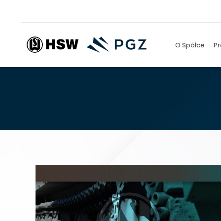
O Spółce
Pr