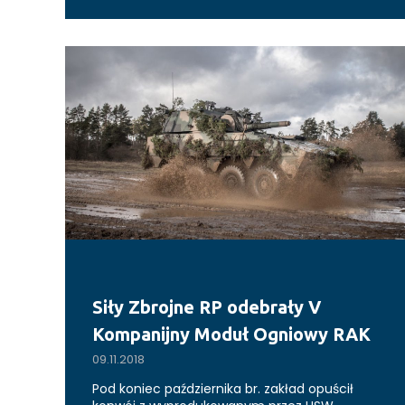
Siły Zbrojne RP odebrały V
Kompanijny Moduł Ogniowy RAK
09.11.2018
Pod koniec października br. zakład opuścił