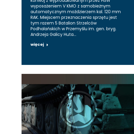
konwój z wyprodukowanym przez HSW
wyposażeniem V KMO z samobieżnym
automatycznym moździerzem kal. 120 mm
RAK. Miejscem przeznaczenia sprzętu jest
tym razem 5 Batalion Strzelców
Podhalańskich w Przemyślu im. gen. bryg.
Andrzeja Galicy Huta…
więcej