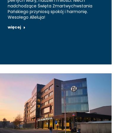
pełnych wiary, nadziei i miłości. Niech
nadchodzące Święta Zmartwychwstania
Pańskiego przyniosą spokój i harmonię.
Wesołego Alleluja!
więcej