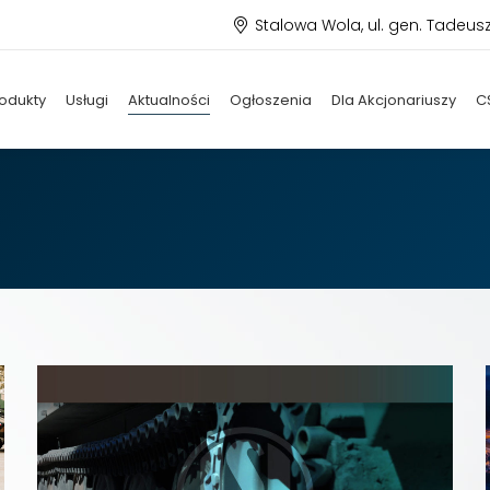
Stalowa Wola, ul. gen. Tadeus
odukty
Usługi
Aktualności
Ogłoszenia
Dla Akcjonariuszy
C