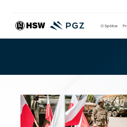
O Spółce
Pr