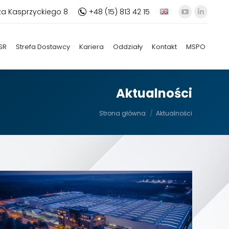
za Kasprzyckiego 8
+48 (15) 813 42 15
YouTube
Linkedi
otworzy
otworz
się
się
SR
Strefa Dostawcy
Kariera
Oddziały
Kontakt
MSPO
w
w
nowym
nowym
oknie
oknie
Aktualności
Jesteś tutaj:
Strona główna
Aktualności