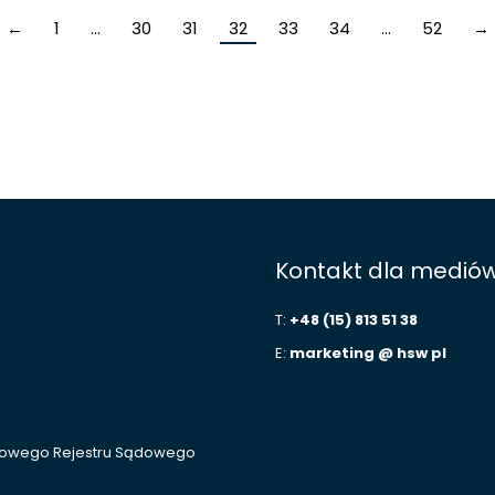
←
1
…
30
31
32
33
34
…
52
→
Kontakt dla medió
T:
+48 (15) 813 51 38
E:
marketing @ hsw pl
ajowego Rejestru Sądowego