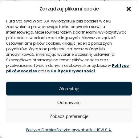
Pierwsze zawiadomienie o zamiarze połączenia
Huty Stalowa Wola S.A. ze Spółką Wojskowe
Zarządzaj plikami cookie
Zakłady Inżynieryjne S.A. Zarząd Huty Stalowa
Huta Stalowa Wola S.A. wykorzystuje pliki cookies w celu
Wola S.A. z siedzibą w Stalowej Woli, przy ul. gen.
zapewnienia prawidłowego funkcjonowania serwisu
T. Kasprzyckiego 8, 37‑450 Stalowa Wola,
internetowego. Może również razem z partnerami, wykorzystywać
wpisanej do Rejestru Przedsiębiorców
pliki cookies w celach marketingowych. Możesz zarządzać
Krajowego Rejestru Sądowego prowadzonego
ustawieniami plików cookies, klikając jeden z poniższych
przycisków. Wyrażone preferencje możesz cofnąć lub
przez Sąd Rejonowy w Rzeszowie, XII…
zmodyfikować, zmieniając wybrane wcześniej ustawienia.
Szczegółowe informacje na temat plików cookies oraz
przetwarzaniu Twoich danych osobowych znajdziesz w
Polityce
plików cookies
oraz w
Polityce Prywatności
.
Akceptuję
© Huta Stalowa Wola S.A.
Odmawiam
Zobacz preferencje
Polityka Cookies
Polityka prywatności HSW S.A.