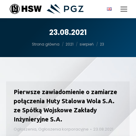
23.08.2021
Jesteś tutaj:
Strona główna
2021
sierpień
23
Pierwsze zawiadomienie o zamiarze
połączenia Huty Stalowa Wola S.A.
ze Spółką Wojskowe Zakłady
Inżynieryjne S.A.
Ogłoszenia
,
Ogłoszenia korporacyjne
23.08.2021