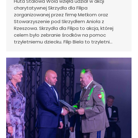
Huta Stalowa Wola wzięła udział w akcji
charytatywnej Skrzydła dla Filipa
zorganizowanej przez firmę Metkom oraz
Stowarzyszenie pod Skrzydłem Anioła z
Rzeszowa. Skrzydła dla Filipa to akcja, której
celem było zebranie środków na pomoc
trzyletniemu dziecku. Filip Biela to trzyletni…