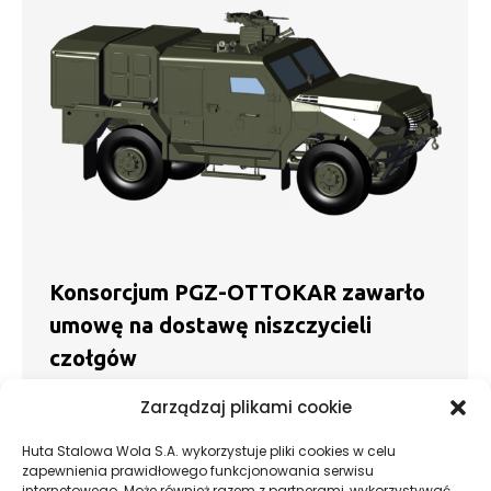
Konsorcjum PGZ-OTTOKAR zawarło
umowę na dostawę niszczycieli
czołgów
Aktualności
20.07.2022
Zarządzaj plikami cookie
Konsorcjum PGZ-OTTOKAR zawarło umowę
ramową na dostawę elementów składowych
Huta Stalowa Wola S.A. wykorzystuje pliki cookies w celu
zapewnienia prawidłowego funkcjonowania serwisu
bateryjnych modułów ogniowych niszczycieli
internetowego. Może również razem z partnerami, wykorzystywać